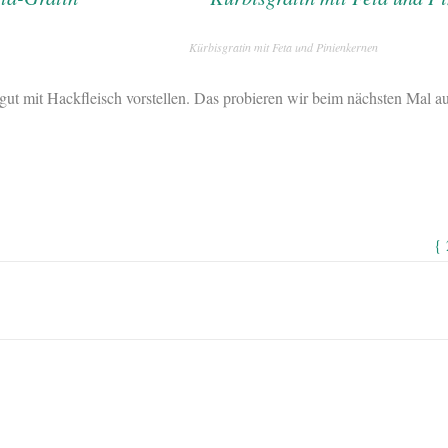
Kürbisgratin mit Feta und Pinienkernen
gut mit Hackfleisch vorstellen. Das probieren wir beim nächsten Mal au
{