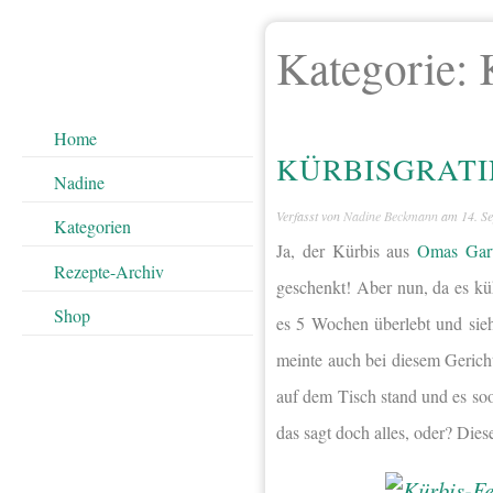
Kategorie:
Home
KÜRBISGRATI
Nadine
Verfasst von
Nadine Beckmann
am
14. S
Kategorien
Ja, der Kürbis aus
Omas Gar
Rezepte-Archiv
geschenkt! Aber nun, da es küh
Shop
es 5 Wochen überlebt und sieh
meinte auch bei diesem Gericht
auf dem Tisch stand und es soo
das sagt doch alles, oder? Dies