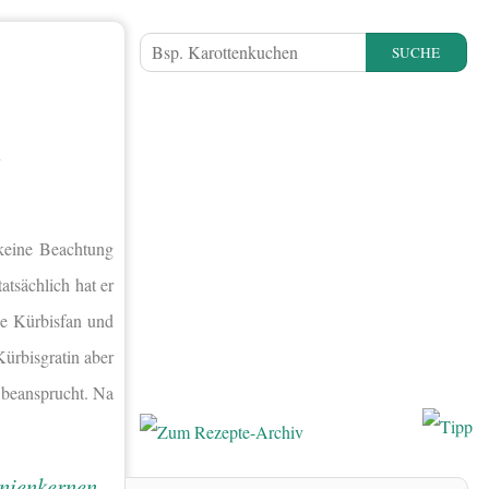
SUCHE
N
keine Beachtung
atsächlich hat er
ße Kürbisfan und
Kürbisgratin aber
h beansprucht. Na