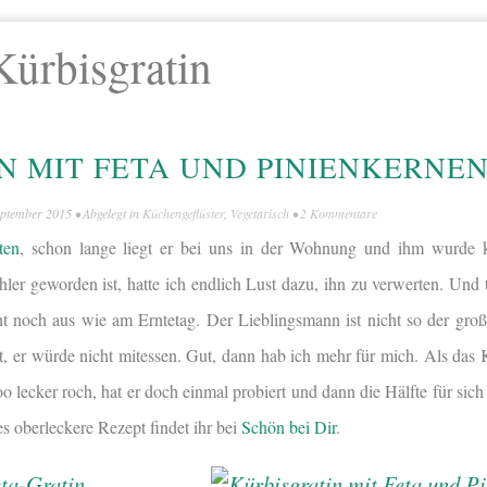
Kürbisgratin
N MIT FETA UND PINIENKERNE
eptember 2015
• Abgelegt in
Küchengeflüster
,
Vegetarisch
•
2 Kommentare
ten
, schon lange liegt er bei uns in der Wohnung und ihm wurde 
ler geworden ist, hatte ich endlich Lust dazu, ihn zu verwerten. Und t
t noch aus wie am Erntetag. Der Lieblingsmann ist nicht so der gro
, er würde nicht mitessen. Gut, dann hab ich mehr für mich. Als das 
o lecker roch, hat er doch einmal probiert und dann die Hälfte für sic
es oberleckere Rezept findet ihr bei
Schön bei Dir
.