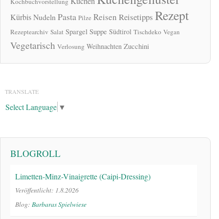
Kuchen
Kochbuchvorstellung
Rezept
Pasta
Reisen
Reisetipps
Kürbis
Nudeln
Pilze
Spargel
Suppe
Südtirol
Rezeptearchiv
Salat
Tischdeko
Vegan
Vegetarisch
Zucchini
Weihnachten
Verlosung
TRANSLATE
Select Language
▼
BLOGROLL
Limetten-Minz-Vinaigrette (Caipi-Dressing)
Veröffentlicht: 1.8.2026
Blog:
Barbaras Spielwiese