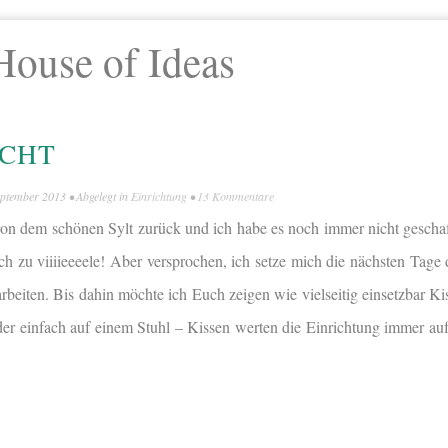
House of Ideas
ACHT
eptember 2013
• Abgelegt in
Einrichtung
•
13 Kommentare
n dem schönen Sylt zurück und ich habe es noch immer nicht geschaf
ach zu viiiieeeele! Aber versprochen, ich setze mich die nächsten Tag
arbeiten. Bis dahin möchte ich Euch zeigen wie vielseitig einsetzbar K
 einfach auf einem Stuhl – Kissen werten die Einrichtung immer auf