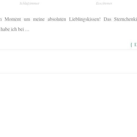
Schlafzimmer
Esszimmer
m Moment um meine absoluten Lieblingskissen! Das Sternchenki
 habe ich bei
…
{ 