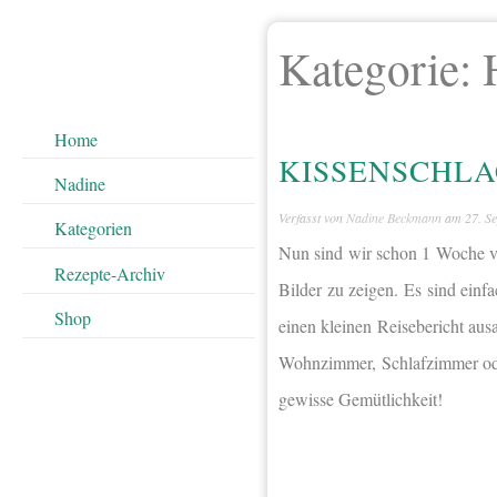
Kategorie:
Home
KISSENSCHL
Nadine
Verfasst von
Nadine Beckmann
am
27. S
Kategorien
Nun sind wir schon 1 Woche vo
Rezepte-Archiv
Bilder zu zeigen. Es sind einf
Shop
einen kleinen Reisebericht aus
Wohnzimmer, Schlafzimmer oder
gewisse Gemütlichkeit!