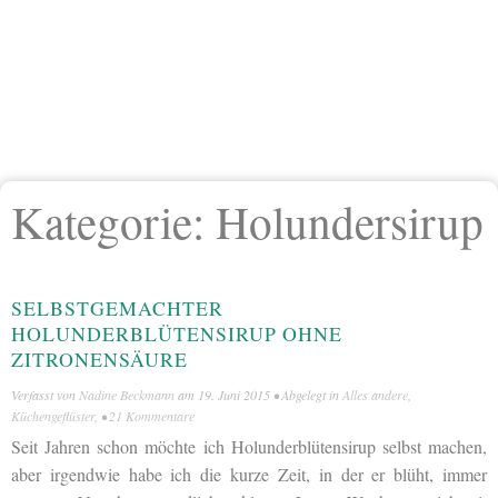
Kategorie:
Holundersirup
SELBSTGEMACHTER
HOLUNDERBLÜTENSIRUP OHNE
ZITRONENSÄURE
Verfasst von
Nadine Beckmann
am
19. Juni 2015
• Abgelegt in
Alles andere
,
Küchengeflüster
, •
21 Kommentare
Seit Jahren schon möchte ich Holunderblütensirup selbst machen,
aber irgendwie habe ich die kurze Zeit, in der er blüht, immer