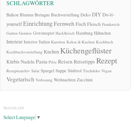
SCHLAGWÖRTER
DIY
Do-it-
Deko
Balkon
Blumen
Bretagne
Buchvorstellung
Einrichtung
Fernweh
yourself
Fisch
Fleisch
Frankreich
Hamburg
Gewinnspiel
Hähnchen
Garten
Gemüse
Hackfleisch
Interieur
Interior
Italien
Karotten
Kekse & Kuchen
Kochbuch
Küchengeflüster
Kuchen
Kochbuchvorstellung
Rezept
Pasta
Reisen
Reisetipps
Kürbis
Nudeln
Pilze
Spargel
Suppe
Südtirol
Rezeptearchiv
Salat
Tischdeko
Vegan
Vegetarisch
Zucchini
Weihnachten
Verlosung
TRANSLATE
Select Language
▼