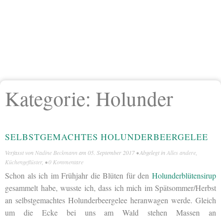
Kategorie:
Holunder
SELBSTGEMACHTES HOLUNDERBEERGELEE
Verfasst von
Nadine Beckmann
am
05. September 2017
• Abgelegt in
Alles andere
,
Küchengeflüster
, •
0 Kommentare
Schon als ich im Frühjahr die Blüten für den
Holunderblütensirup
gesammelt habe, wusste ich, dass ich mich im Spätsommer/Herbst
an selbstgemachtes Holunderbeergelee heranwagen werde. Gleich
um die Ecke bei uns am Wald stehen Massen an