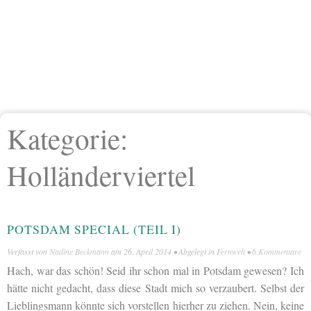
Kategorie:
Holländerviertel
POTSDAM SPECIAL (TEIL I)
Verfasst von
Nadine Beckmann
am
26. April 2014
• Abgelegt in
Fernweh
•
6 Kommentare
Hach, war das schön! Seid ihr schon mal in Potsdam gewesen? Ich
hätte nicht gedacht, dass diese Stadt mich so verzaubert. Selbst der
Lieblingsmann könnte sich vorstellen hierher zu ziehen. Nein, keine