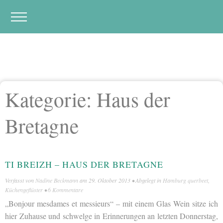
Kategorie:
Haus der
Bretagne
TI BREIZH – HAUS DER BRETAGNE
Verfasst von
Nadine Beckmann
am
29. Oktober 2013
• Abgelegt in
Hamburg querbeet
,
Küchengeflüster
•
6 Kommentare
„Bonjour m
esdames
et
messieurs“ – mit einem Glas Wein sitze ich
hier Zuhause und schwelge in Erinnerungen an letzten Donnerstag,