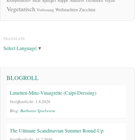
Spargel
Suppe
Südtirol
Rezeptearchiv
Salat
Tischdeko
Vegan
Vegetarisch
Zucchini
Weihnachten
Verlosung
TRANSLATE
Select Language
▼
BLOGROLL
Limetten-Minz-Vinaigrette (Caipi-Dressing)
Veröffentlicht: 1.8.2026
Blog:
Barbaras Spielwiese
The Ultimate Scandinavian Summer Round-Up
Veröffentlicht: 31.7.2026