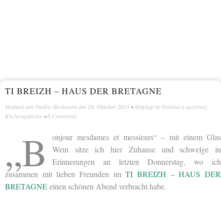
TI BREIZH – HAUS DER BRETAGNE
Verfasst von
Nadine Beckmann
am
29. Oktober 2013
• Abgelegt in
Hamburg querbeet
,
Küchengeflüster
•
6 Comments
„B
onjour m
esdames
et
messieurs“ – mit einem Gla
Wein sitze ich hier Zuhause und schwelge in
Erinnerungen an letzten Donnerstag, wo ich
zusammen mit lieben Freunden im
TI BREIZH – HAUS DE
BRETAGNE
einen schönen Abend verbracht habe.