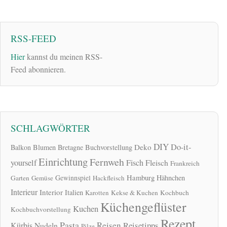
RSS-FEED
Hier
kannst du meinen RSS-
Feed abonnieren.
SCHLAGWÖRTER
DIY
Do-it-
Deko
Balkon
Blumen
Bretagne
Buchvorstellung
Einrichtung
Fernweh
yourself
Fisch
Fleisch
Frankreich
Hamburg
Gewinnspiel
Hähnchen
Garten
Gemüse
Hackfleisch
Interieur
Interior
Italien
Karotten
Kekse & Kuchen
Kochbuch
Küchengeflüster
Kuchen
Kochbuchvorstellung
Rezept
Pasta
Reisen
Reisetipps
Kürbis
Nudeln
Pilze