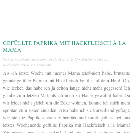
GEFÜLLTE PAPRIKA MIT HACKFLEISCH À LA
MAMA
Verfasst von
Nadine Beckmann
am
18. Februar 2015
• Abgelegt in
Fleisch
,
Küchengeflüster
, •
14 Kommentare
Als ich letzte Woche mit meiner Mama telefoniert habe, brutzelte
gerade gefüllte Paprika mit Hackfleisch bei ihr auf dem Herd. Oh,
wie lecker, das habe ich ja schon lange nicht mehr gegessen! Ich
glaube zum letzten Mal, als ich noch zu Hause gewohnt habe. Da
wir leider nicht gleich um die Ecke wohnen, konnte ich mich nicht
spontan zum Essen einladen. Also habe ich sie kurzerhand gefragt,
wie sie die Paprikaschoten zubereitet und somit gab es bei uns
letztes Wochenende gefüllte Paprika mit Hackfleisch à la Mama!
Yammieee, war das lecker! Und gar nicht schwer in der