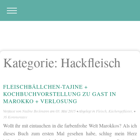
Kategorie:
Hackfleisch
FLEISCHBÄLLCHEN-TAJINE +
KOCHBUCHVORSTELLUNG ZU GAST IN
MAROKKO + VERLOSUNG
Verfasst von
Nadine Beckmann
am
03. Mai 2015
• Abgelegt in
Fleisch
,
Küchengeflüster
, •
36 Kommentare
Wollt ihr mit eintauchen in die farbenfrohe Welt Marokkos? Als ich
dieses Buch zum ersten Mal gesehen habe, schlug mein Herz