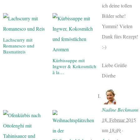
ich deine tollen
Bilder sehe!
Yummi! Vielen
Dank fürs Rezept!
Lachscurry mit
Romanesco und
:-)
Basmatireis
Kürbissuppe mit
Liebe Grüße
Ingwer & Kokosmilch
à la…
Dörthe
Nadine Beckmann
18. Februar 2015
um
18:49
·