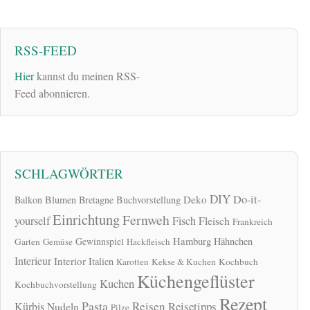
RSS-FEED
Hier
kannst du meinen RSS-
Feed abonnieren.
SCHLAGWÖRTER
DIY
Do-it-
Deko
Balkon
Blumen
Bretagne
Buchvorstellung
Einrichtung
Fernweh
yourself
Fisch
Fleisch
Frankreich
Hamburg
Gewinnspiel
Hähnchen
Garten
Gemüse
Hackfleisch
Interieur
Interior
Italien
Karotten
Kekse & Kuchen
Kochbuch
Küchengeflüster
Kuchen
Kochbuchvorstellung
Rezept
Pasta
Reisen
Reisetipps
Kürbis
Nudeln
Pilze