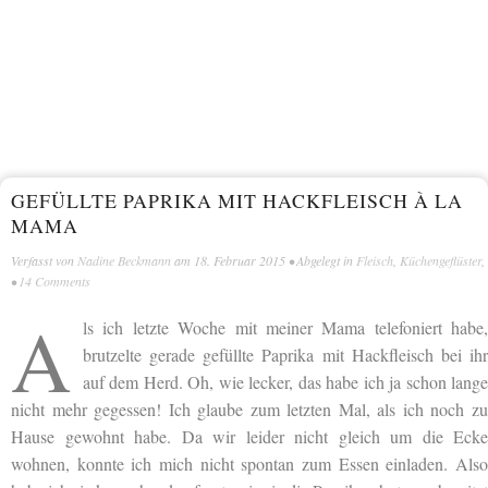
GEFÜLLTE PAPRIKA MIT HACKFLEISCH À LA
MAMA
Verfasst von
Nadine Beckmann
am
18. Februar 2015
• Abgelegt in
Fleisch
,
Küchengeflüster
,
•
14 Comments
A
ls ich letzte Woche mit meiner Mama telefoniert habe,
brutzelte gerade gefüllte Paprika mit Hackfleisch bei ihr
auf dem Herd. Oh, wie lecker, das habe ich ja schon lange
nicht mehr gegessen! Ich glaube zum letzten Mal, als ich noch zu
Hause gewohnt habe. Da wir leider nicht gleich um die Ecke
wohnen, konnte ich mich nicht spontan zum Essen einladen. Also