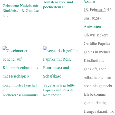
textura
Tomatensauce und
Gebratene Nudeln mit
pochiertem Ei
18. Februar 2015
Rindfleisch & Gemüse
||…
um
18:24
·
Antworten
Oh wie lecker!
Gefüllte Paprika
gab es in meiner
Kindheit auch
ganz oft, aber
selbst hab ich sie
Geschmorter Fenchel
Vegetarisch gefüllte
noch nie gemacht.
auf
Paprika mit Reis &
Ich bekomme
Kichererbsenhummus
Romanesco
gerade richtig
Hunger darauf, wo