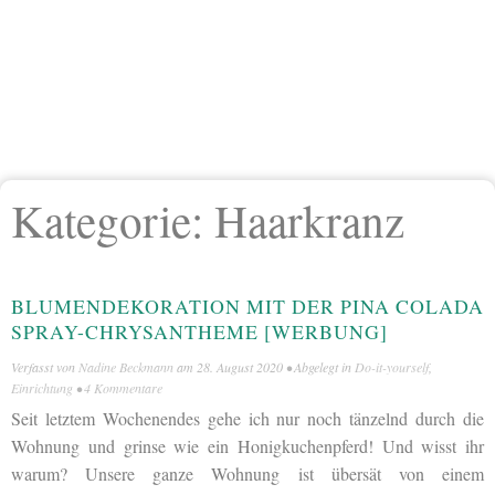
Kategorie:
Haarkranz
BLUMENDEKORATION MIT DER PINA COLADA
SPRAY-CHRYSANTHEME [WERBUNG]
Verfasst von
Nadine Beckmann
am
28. August 2020
• Abgelegt in
Do-it-yourself
,
Einrichtung
•
4 Kommentare
Seit letztem Wochenendes gehe ich nur noch tänzelnd durch die
Wohnung und grinse wie ein Honigkuchenpferd! Und wisst ihr
warum? Unsere ganze Wohnung ist übersät von einem