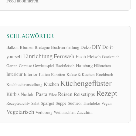
Feed abonnieren.
SCHLAGWÖRTER
DIY
Do-it-
Deko
Balkon
Blumen
Bretagne
Buchvorstellung
Einrichtung
Fernweh
yourself
Fisch
Fleisch
Frankreich
Hamburg
Gewinnspiel
Hähnchen
Garten
Gemüse
Hackfleisch
Interieur
Interior
Italien
Karotten
Kekse & Kuchen
Kochbuch
Küchengeflüster
Kuchen
Kochbuchvorstellung
Rezept
Pasta
Reisen
Reisetipps
Kürbis
Nudeln
Pilze
Spargel
Suppe
Südtirol
Rezeptearchiv
Salat
Tischdeko
Vegan
Vegetarisch
Zucchini
Weihnachten
Verlosung