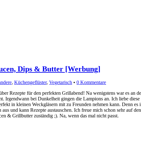
aucen, Dips & Butter [Werbung]
andere
,
Küchengeflüster
,
Vegetarisch
•
0 Kommentare
über Rezepte für den perfekten Grillabend! Na wenigstens war es an
mt. Irgendwann bei Dunkelheit gingen die Lampions an. Ich liebe dies
perfekt in kleinen Weckgläsern mit zu Freunden nehmen kann. Denn es is
 aus und kann Rezepte austauschen. Ich freue mich schon sehr auf den
cen & Grillbutter zuständig ;). Na, wenn das mal nicht passt.