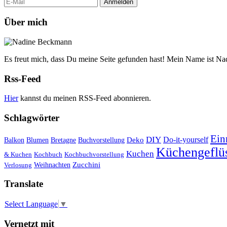
Über mich
Es freut mich, dass Du meine Seite gefunden hast! Mein Name ist Na
Rss-Feed
Hier
kannst du meinen RSS-Feed abonnieren.
Schlagwörter
Ein
DIY
Do-it-yourself
Deko
Balkon
Blumen
Bretagne
Buchvorstellung
Küchengeflüs
Kuchen
& Kuchen
Kochbuch
Kochbuchvorstellung
Weihnachten
Zucchini
Verlosung
Translate
Select Language
▼
Vernetzt mit