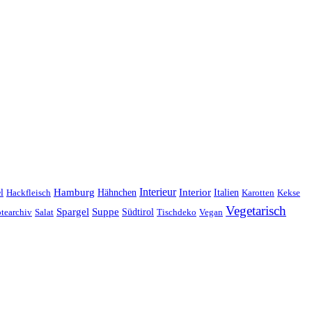
Interieur
Hamburg
Hähnchen
Interior
Italien
l
Hackfleisch
Karotten
Kekse
Vegetarisch
Spargel
Suppe
Südtirol
tearchiv
Salat
Tischdeko
Vegan