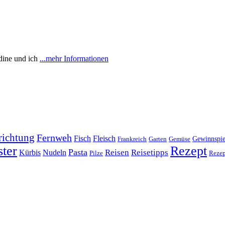
dine und ich
...mehr Informationen
richtung
Fernweh
Fisch
Fleisch
Frankreich
Garten
Gemüse
Gewinnspie
ter
Rezept
Pasta
Reisen
Reisetipps
Kürbis
Nudeln
Pilze
Rezep