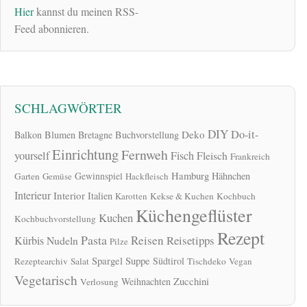
Hier
kannst du meinen RSS-
Feed abonnieren.
SCHLAGWÖRTER
DIY
Do-it-
Deko
Balkon
Blumen
Bretagne
Buchvorstellung
Einrichtung
Fernweh
yourself
Fisch
Fleisch
Frankreich
Hamburg
Gewinnspiel
Hähnchen
Garten
Gemüse
Hackfleisch
Interieur
Interior
Italien
Karotten
Kekse & Kuchen
Kochbuch
Küchengeflüster
Kuchen
Kochbuchvorstellung
Rezept
Pasta
Reisen
Reisetipps
Kürbis
Nudeln
Pilze
Spargel
Suppe
Südtirol
Rezeptearchiv
Salat
Tischdeko
Vegan
Vegetarisch
Zucchini
Weihnachten
Verlosung