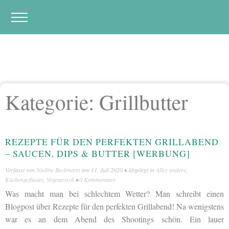
Kategorie:
Grillbutter
REZEPTE FÜR DEN PERFEKTEN GRILLABEND
– SAUCEN, DIPS & BUTTER [WERBUNG]
Verfasst von
Nadine Beckmann
am
11. Juli 2020
• Abgelegt in
Alles andere
,
Küchengeflüster
,
Vegetarisch
•
0 Kommentare
Was macht man bei schlechtem Wetter? Man schreibt einen
Blogpost über Rezepte für den perfekten Grillabend! Na wenigstens
war es an dem Abend des Shootings schön. Ein lauer