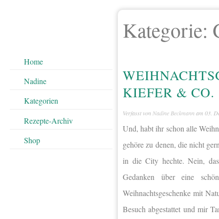
Kategorie:
Home
WEIHNACHTSG
Nadine
KIEFER & CO.
Kategorien
Verfasst von
Nadine Beckmann
am
03. D
Rezepte-Archiv
Und, habt ihr schon alle Weihn
Shop
gehöre zu denen, die nicht gern
in die City hechte. Nein, d
Gedanken über eine schön
Weihnachtsgeschenke mit Natu
Besuch abgestattet und mir Ta