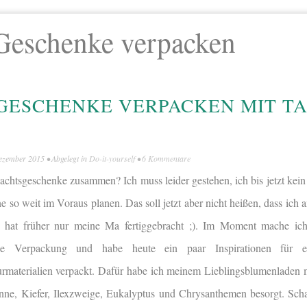
Geschenke verpacken
ESCHENKE VERPACKEN MIT TA
ezember 2015
• Abgelegt in
Do-it-yourself
•
6 Kommentare
achtsgeschenke zusammen? Ich muss leider gestehen, ich bis jetzt kein 
e so weit im Voraus planen. Das soll jetzt aber nicht heißen, dass ich 
as hat früher nur meine Ma fertiggebracht ;). Im Moment mache ic
e Verpackung und habe heute ein paar Inspirationen für 
rmaterialien verpackt. Dafür habe ich meinem Lieblingsblumenladen 
nne, Kiefer, Ilexzweige, Eukalyptus und Chrysanthemen besorgt. Sch