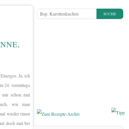
SUCHE
NNE,
Einziges. Ja, ich
am 24. vormittags
h mir schon mal
euch, wie man
mal wieder einen
aut doch mal bei