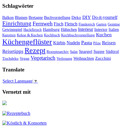
Schlagwörter
DIY
Do-it-yourself
Deko
Balkon
Blumen
Bretagne
Buchvorstellung
Einrichtung
Fernweh
Fisch
Fleisch
Frankreich
Garten
Gemüse
Interieur
Hamburg
Hähnchen
Interior
Italien
Gewinnspiel
Hackfleisch
Kuchen
Karotten
Kekse & Kuchen
Kochbuch
Kochbuchvorstellung
Küchengeflüster
Pasta
Reisen
Kürbis
Nudeln
Pilze
Rezept
Reisetipps
Spargel
Suppe
Südtirol
Rezeptearchiv
Salat
Vegetarisch
Weihnachten
Zucchini
Tischdeko
Vegan
Verlosung
Translate
Select Language
▼
Vernetzt mit