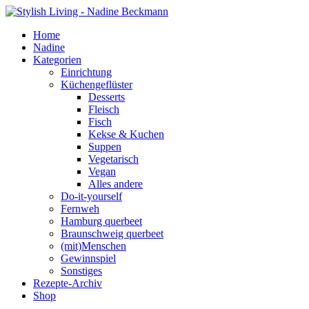
Home
Nadine
Kategorien
Einrichtung
Küchengeflüster
Desserts
Fleisch
Fisch
Kekse & Kuchen
Suppen
Vegetarisch
Vegan
Alles andere
Do-it-yourself
Fernweh
Hamburg querbeet
Braunschweig querbeet
(mit)Menschen
Gewinnspiel
Sonstiges
Rezepte-Archiv
Shop