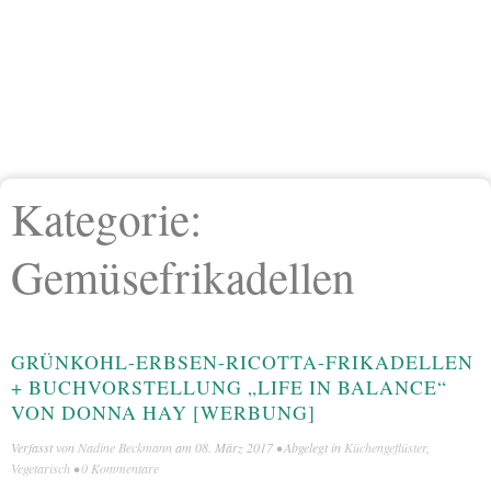
Kategorie:
Gemüsefrikadellen
GRÜNKOHL-ERBSEN-RICOTTA-FRIKADELLEN
+ BUCHVORSTELLUNG „LIFE IN BALANCE“
VON DONNA HAY [WERBUNG]
Verfasst von
Nadine Beckmann
am
08. März 2017
• Abgelegt in
Küchengeflüster
,
Vegetarisch
•
0 Kommentare