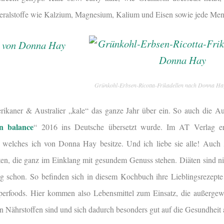
neralstoffe wie Kalzium, Magnesium, Kalium und Eisen sowie jede Meng
Grünkohl-Erbsen-Ricotta-Frikadellen nach Donna Ha
ikaner & Australier „kale“ das ganze Jahr über ein. So auch die Au
in balance
“ 2016
ins Deutsche übersetzt wurde. Im AT Verlag ers
 welches ich von Donna Hay besitze. Und ich liebe sie alle! Auch „
epten, die ganz im Einklang mit gesundem Genuss stehen. Diäten sind 
g schon. So befinden sich in diesem Kochbuch ihre Lieblingsrezepte
uperfoods. Hier kommen also Lebensmittel zum Einsatz, die außergew
n Nährstoffen sind und sich dadurch besonders gut auf die Gesundheit