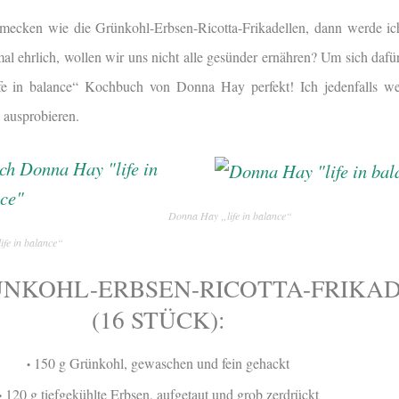
hmecken wie die Grünkohl-Erbsen-Ricotta-Frikadellen, dann werde i
l ehrlich, wollen wir uns nicht alle gesünder ernähren? Um sich dafür
fe in balance“ Kochbuch von Donna Hay perfekt! Ich jedenfalls we
 ausprobieren.
Donna Hay „life in balance“
fe in balance“
ÜNKOHL-ERBSEN-RICOTTA-FRIKA
(16 STÜCK):
150 g Grünkohl, gewaschen und fein gehackt
•
120 g tiefgekühlte Erbsen, aufgetaut und grob zerdrückt
•