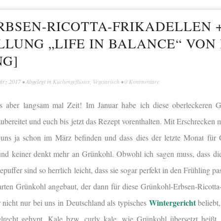
BSEN-RICOTTA-FRIKADELLEN 
LUNG „LIFE IN BALANCE“ VON
NG]
ärz 2017
• Abgelegt in
Küchengeflüster
,
Vegetarisch
•
0 Kommentare
es aber langsam mal Zeit! Im Januar habe ich diese oberleckeren G
zubereitet und euch bis jetzt das Rezept vorenthalten. Mit Erschrecken 
ir uns ja schon im März befinden und dass dies der letzte Monat für 
nd keiner denkt mehr an Grünkohl. Obwohl ich sagen muss, dass die
uffer sind so herrlich leicht, dass sie sogar perfekt in den Frühling p
 Garten Grünkohl angebaut, der dann für diese Grünkohl-Erbsen-Ricotta
Wintergericht
 nicht nur bei uns in Deutschland als typisches
beliebt
echt gehypt. Kale bzw. curly kale, wie Grünkohl übersetzt heißt, e