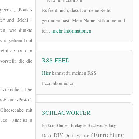
greens“, „Power-
Es freut mich, dass Du meine Seite
ßes“ und „Mehl +
gefunden hast! Mein Name ist Nadine und
ten, wie dunkle
ich
...mehr Informationen
ird getrennt mit
eibt sie u.a. den
RSS-FEED
stellt, die die
Hier
kannst du meinen RSS-
Feed abonnieren.
chzukochen. Die
oblauch-Pesto“,
-Cheesecake mit
SCHLAGWÖRTER
es – alles ist in
Balkon
Blumen
Bretagne
Buchvorstellung
Einrichtung
DIY
Do-it-yourself
Deko