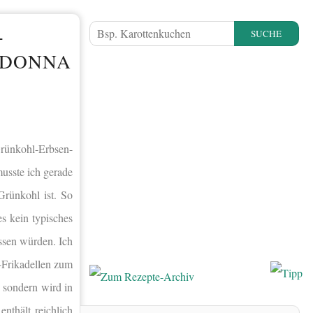
+
SUCHE
 DONNA
rünkohl-Erbsen-
musste ich gerade
Grünkohl ist. So
s kein typisches
assen würden. Ich
-Frikadellen zum
, sondern wird in
nthält reichlich