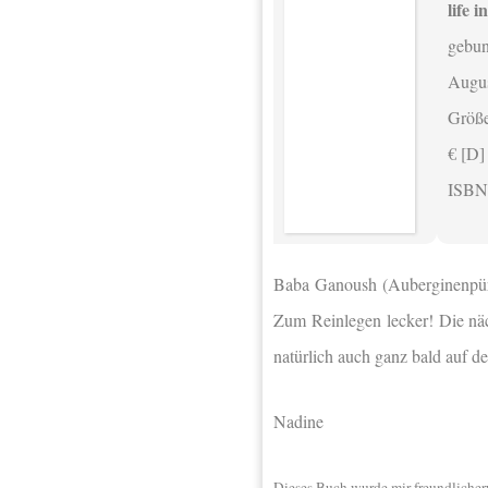
life 
gebu
Augus
Größ
€ [D]
ISBN
Baba Ganoush (Auberginenpüre
Zum Reinlegen lecker! Die näc
natürlich auch ganz bald auf d
Nadine
Dieses Buch wurde mir freundlicher