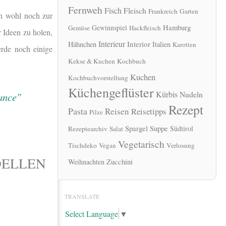
Fernweh
Fisch
Fleisch
Frankreich
Garten
ch wohl noch zur
Hamburg
Gewinnspiel
Gemüse
Hackfleisch
 Ideen zu holen,
Interieur
Interior
Hähnchen
Italien
Karotten
rde noch einige
Kekse & Kuchen
Kochbuch
Kuchen
Kochbuchvorstellung
Küchengeflüster
Kürbis
Nudeln
Rezept
Pasta
Reisen
Reisetipps
Pilze
Spargel
Suppe
Südtirol
Rezeptearchiv
Salat
Vegetarisch
Tischdeko
Vegan
Verlosung
DELLEN
Zucchini
Weihnachten
TRANSLATE
Select Language
▼