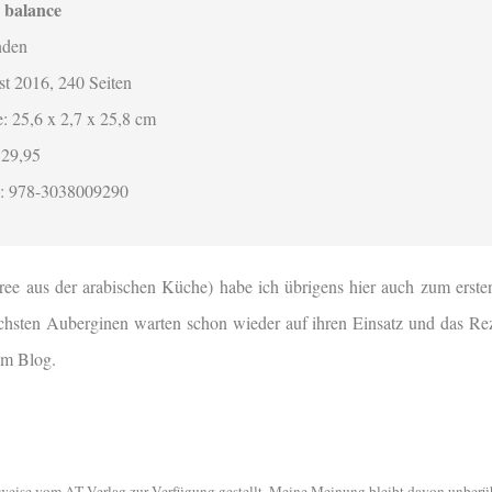
in balance
nden
t 2016, 240 Seiten
e:
25,6 x 2,7 x 25,8 cm
 29,95
: 978-3038009290
e aus der arabischen Küche) habe ich übrigens hier auch zum ersten
hsten Auberginen warten schon wieder auf ihren Einsatz und das Rez
em Blog.
weise vom AT Verlag zur Verfügung gestellt. Meine Meinung bleibt davon unberüh