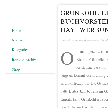
GRÜNKOHL-ER
BUCHVORSTEL
HAY [WERBU
Home
Nadine
Verfasst von
Nadine Beckmann
am
08. M
O
Kategorien
h man, jetzt wird 
Ricotta-Frikadellen 
Rezepte-Archiv
feststellen, dass w
Shop
langsam kommt der Frühling u
Grünkohlrezept ist. Die Gemüsep
hatte letztes Jahr bei uns im
Einsatz kam. Grünkohl ist aber
den USA und Australien regelr