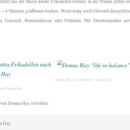
löffel aus der Masse kleine Frikadellen formen, in die Pfanne geben u
 3 – 4 Minuten goldbraun backen. Wenn nötig noch Olivenöl dazugebe
ba Ganoush, Brunnenkresse oder Feldsalat. Mit Zitronenspalten se
Donna Hay „life in balance“ Kochbuch
 nach Donna Hay
e“ von Donna Hay erwerben:
a Hay