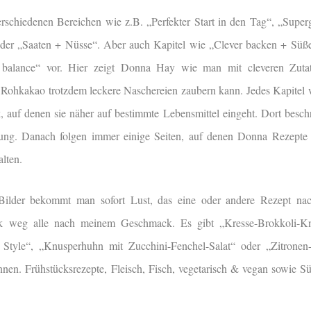
verschiedenen Bereichen wie z.B. „Perfekter Start in den Tag“, „Super
oder „Saaten + Nüsse“. Aber auch Kapitel wie „Clever backen + Sü
 balance“ vor. Hier zeigt Donna Hay wie man mit cleveren Zuta
Rohkakao trotzdem leckere Naschereien zaubern kann. Jedes Kapitel w
k, auf denen sie näher auf bestimmte Lebensmittel eingeht. Dort beschr
. Danach folgen immer einige Seiten, auf denen Donna Rezepte vor
alten.
 Bilder bekommt man sofort Lust, das eine oder andere Rezept na
k weg alle nach meinem Geschmack. Es gibt „Kresse-Brokkoli-Kn
 Style“, „Knusperhuhn mit Zucchini-Fenchel-Salat“ oder „Zitronen
nnen. Frühstücksrezepte, Fleisch, Fisch, vegetarisch & vegan sowie Süß