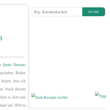
SUCHE
S
ppen
•
2 Kommentare
as
Quito Turismo
geladen. Bisher
liegen, dass ich
war. Nach diesem
hön es dort sein
hland auf 2850 m