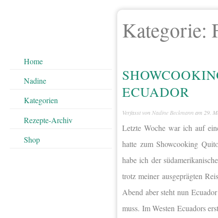
Kategorie:
Home
SHOWCOOKING
Nadine
ECUADOR
Kategorien
Verfasst von
Nadine Beckmann
am
29. M
Rezepte-Archiv
Letzte Woche war ich auf ei
Shop
hatte zum Showcooking Quito
habe ich der südamerikanisch
trotz meiner ausgeprägten Re
Abend aber steht nun Ecuador 
muss. Im Westen Ecuadors ers