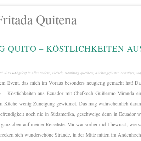
Fritada Quitena
 QUITO – KÖSTLICHKEITEN AU
ai 2015
• Abgelegt in
Alles andere
,
Fleisch
,
Hamburg querbeet
,
Küchengeflüster
,
Sonstiges
,
Su
nem Event, das mich im Voraus besonders neugierig gemacht hat! D
 – Köstlichkeiten aus Ecuador mit Chefkoch Guillermo Miranda ein
en Küche wenig Zuneigung gewidmet. Das mag wahrscheinlich daran 
isefreudigkeit noch nie in Südamerika, geschweige denn in Ecuador 
ganz oben auf meiner Reiseliste. Mir war vorher nicht bewusst, wie sc
trecken sich wunderschöne Strände, in der Mitte mitten im Andenhoc