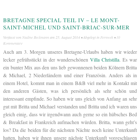
BRETAGNE SPECIAL TEIL IV – LE MONT-
SAINT-MICHEL UND SAINT-BRIAC-SUR-MER
Verfasst von
Nadine Beckmann
am
25. August 2014
• Abgelegt in
Fernweh
•
10
Kommentare
Auch am 3. Morgen unseres Bretagne-Urlaubs haben wir wieder
lecker gefrühstückt in der wunderschönen
Villa Christilla
. Es war
ein bunter Mix aus den uns lieb gewonnenen beiden Kölnern Britta
& Michael, 2 Niederländern und einer Französin. Anders als in
einem Hotel, kommt man in einem B&B viel mehr in Kontakt mit
den anderen Gästen, was ich persönlich als sehr schön und
interessant empfinde. So haben wir uns gleich von Anfang an sehr
gut mit Britta und Michael verstanden und Britta und ich waren uns
gleich einig, dass wir irgendwann auch gerne so ein hübsches Bed
& Breakfast in Frankreich aufmachen würden. Britta, wann geht’s
los? Da die beiden für die nächsten Nächte noch keine Unterkunft
hatten, haben wir ihnen unsere nächste Unterkunft vorgeschlagen