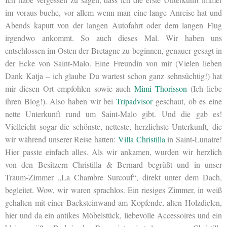
im voraus buche, vor allem wenn man eine lange Anreise hat und
Abends kaputt von der langen Autofahrt oder dem langen Flug
irgendwo ankommt. So auch dieses Mal. Wir haben uns
entschlossen im Osten der Bretagne zu beginnen, genauer gesagt in
der Ecke von Saint-Malo. Eine Freundin von mir (Vielen lieben
Dank Katja – ich glaube Du wartest schon ganz sehnsüchtig!) hat
mir diesen Ort empfohlen sowie auch
Mimi Thorisson
(Ich liebe
ihren Blog!). Also haben wir bei
Tripadvisor
geschaut, ob es eine
nette Unterkunft rund um Saint-Malo gibt. Und die gab es!
Vielleicht sogar die schönste, netteste, herzlichste Unterkunft, die
wir während unserer Reise hatten:
Villa Christilla
in Saint-Lunaire!
Hier passte einfach alles. Als wir ankamen, wurden wir herzlich
von den Besitzern Christilla & Bernard begrüßt und in unser
Traum-Zimmer „La Chambre Surcouf“, direkt unter dem Dach,
begleitet. Wow, wir waren sprachlos. Ein riesiges Zimmer, in weiß
gehalten mit einer Backsteinwand am Kopfende, alten Holzdielen,
hier und da ein antikes Möbelstück, liebevolle Accessoires und ein