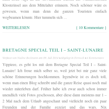
Klosterinsel aus dem Mittelalter erinnern. Noch schöner wäre es
gewesen, wenn man denn die ganzen Touristen einfach
wegbeamen könnte. Hier tummeln sich
…
WEITERLESEN
{ 10 Kommentare }
BRETAGNE SPECIAL TEIL I – SAINT-LUNAIRE
Verfasst von
Nadine Beckmann
am
09. Juli 2014
• Abgelegt in
Fernweh
•
4 Kommentare
Yippieee, es geht los mit dem Bretagne Special Teil I – Saint-
Lunaire! Ich freue mich selber so, weil jetzt bei mir ganz viele
schöne Erinnerungen hochkommen. Irgendwie ist es doch toll,
wenn man einen Blog schreibt und die ganze Reise quasi noch mal
wieder miterleben darf. Früher habe ich zwar auch schon immer
unendlich viele Fotos geschossen, aber diese dann meistens nur 1 –
2 Mal nach dem Urlaub angeschaut und vielleicht noch ein paar
Freunden und der Familie gezeigt und das wars. Nix