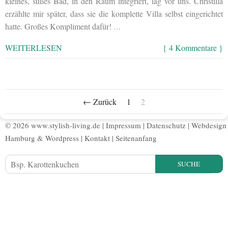
kleines, süßes Bad, in den Raum integriert, lag vor uns. Christilla
erzählte mir später, dass sie die komplette Villa selbst eingerichtet
hatte. Großes Kompliment dafür!
…
WEITERLESEN
{ 4 Kommentare }
← Zurück
1
2
© 2026 www.stylish-living.de |
Impressum
|
Datenschutz
|
Webdesign
Hamburg
&
Wordpress
|
Kontakt
|
Seitenanfang
SUCHE