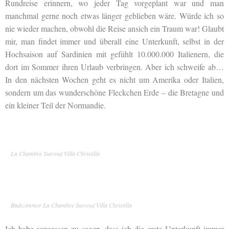
Rundreise erinnern, wo jeder Tag vorgeplant war und man
manchmal gerne noch etwas länger geblieben wäre. Würde ich so
nie wieder machen, obwohl die Reise ansich ein Traum war! Glaubt
mir, man findet immer und überall eine Unterkunft, selbst in der
Hochsaison auf Sardinien mit gefühlt 10.000.000 Italienern, die
dort im Sommer ihren Urlaub verbringen. Aber ich schweife ab…
In den nächsten Wochen geht es nicht um Amerika oder Italien,
sondern um das wunderschöne Fleckchen Erde – die Bretagne und
ein kleiner Teil der Normandie.
La Chambre Surcouf Villa Christilla
Badezimmer La Chambre Surcouf Villa Christilla
Ich habe vergessen zu sagen, dass ich die erste Unterkunft immer