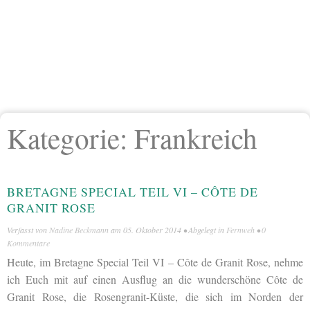
Kategorie:
Frankreich
BRETAGNE SPECIAL TEIL VI – CÔTE DE
GRANIT ROSE
Verfasst von
Nadine Beckmann
am
05. Oktober 2014
• Abgelegt in
Fernweh
•
0
Kommentare
Heute, im Bretagne Special Teil VI – Côte de Granit Rose, nehme
ich Euch mit auf einen Ausflug an die wunderschöne Côte de
Granit Rose, die Rosengranit-Küste, die sich im Norden der