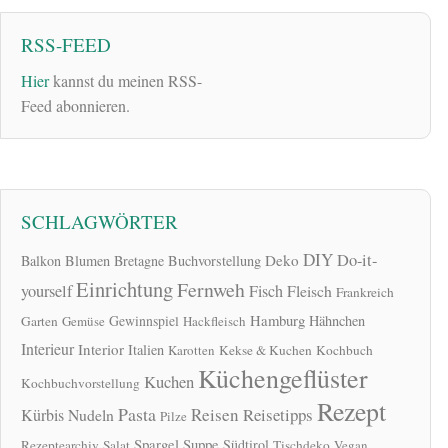
RSS-FEED
Hier
kannst du meinen RSS-
Feed abonnieren.
SCHLAGWÖRTER
DIY
Do-it-
Deko
Balkon
Blumen
Bretagne
Buchvorstellung
Einrichtung
Fernweh
yourself
Fisch
Fleisch
Frankreich
Hamburg
Gewinnspiel
Hähnchen
Garten
Gemüse
Hackfleisch
Interieur
Interior
Italien
Karotten
Kekse & Kuchen
Kochbuch
Küchengeflüster
Kuchen
Kochbuchvorstellung
Rezept
Pasta
Reisen
Reisetipps
Kürbis
Nudeln
Pilze
Spargel
Suppe
Südtirol
Rezeptearchiv
Salat
Tischdeko
Vegan