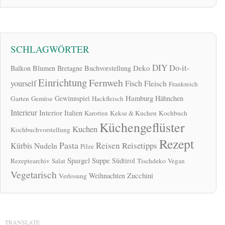
SCHLAGWÖRTER
DIY
Do-it-
Deko
Balkon
Blumen
Bretagne
Buchvorstellung
Einrichtung
Fernweh
yourself
Fisch
Fleisch
Frankreich
Hamburg
Gewinnspiel
Hähnchen
Garten
Gemüse
Hackfleisch
Interieur
Interior
Italien
Karotten
Kekse & Kuchen
Kochbuch
Küchengeflüster
Kuchen
Kochbuchvorstellung
Rezept
Pasta
Reisen
Reisetipps
Kürbis
Nudeln
Pilze
Spargel
Suppe
Südtirol
Rezeptearchiv
Salat
Tischdeko
Vegan
Vegetarisch
Zucchini
Weihnachten
Verlosung
TRANSLATE