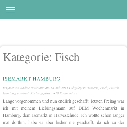
Kategorie:
Fisch
ISEMARKT HAMBURG
Verfasst von
Nadine Beckmann
am
18. Juli 2013
• Abgelegt in
Desserts
,
Fisch
,
Fleisch
,
Hamburg querbeet
,
Küchengeflüster
, •
10 Kommentare
Lange vorgenommen und nun endlich geschafft: letzten Freitag war
ich mit meinem Lieblingsmann auf DEM Wochenmarkt in
Hamburg, dem Isemarkt in Harvestehude. Ich wollte schon länger
mal dorthin, habe es aber bisher nie geschafft, da ich zu der