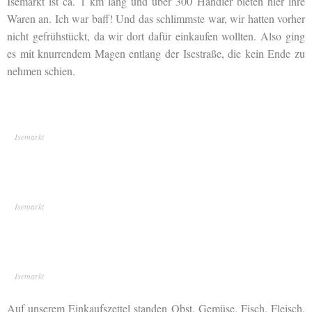
Isemarkt ist ca. 1 km lang und über 300 Händler bieten hier ihre
Waren an. Ich war baff! Und das schlimmste war, wir hatten vorher
nicht gefrühstückt, da wir dort dafür einkaufen wollten. Also ging
es mit knurrendem Magen entlang der Isestraße, die kein Ende zu
nehmen schien.
Isemarkt
Isemarkt
Isemarkt
Auf unserem Einkaufszettel standen Obst, Gemüse, Fisch, Fleisch,