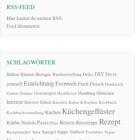
RSS-FEED
Hier
kannst du meinen RSS-
Feed abonnieren.
SCHLAGWÖRTER
DIY
Do-it-
Deko
Balkon
Blumen
Bretagne
Buchvorstellung
Einrichtung
Fernweh
yourself
Fisch
Fleisch
Frankreich
Hamburg
Gewinnspiel
Hähnchen
Garten
Gemüse
Hackfleisch
Interieur
Interior
Italien
Karotten
Kekse & Kuchen
Kochbuch
Küchengeflüster
Kuchen
Kochbuchvorstellung
Rezept
Pasta
Reisen
Reisetipps
Kürbis
Nudeln
Pilze
Spargel
Suppe
Südtirol
Rezeptearchiv
Salat
Tischdeko
Vegan