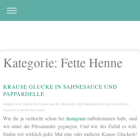
Kategorie:
Fette Henne
KRAUSE GLUCKE IN SAHNESAUCE UND
PAPPARDELLE
Verfasst von
Nadine Beckmann
am
04. November 2020
• Abgelegt in
Küchengeflüster
,
Vegetarisch
•
0 Kommentare
Wie ihr ja vielleicht schon bei
Instagram
mitbekommen habt, sind
wir unter die Pilzsammler gegangen. Und wie der Zufall es will,
finden wir wirklich jedes Mal eine oder mehrere Krause Glucke/n!