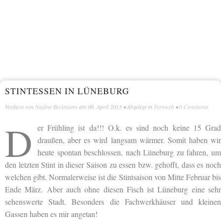
STINTESSEN IN LÜNEBURG
Verfasst von
Nadine Beckmann
am
06. April 2013
• Abgelegt in
Fernweh
•
6 Comments
D
er Frühling ist da!!! O.k. es sind noch keine 15 Grad
draußen, aber es wird langsam wärmer. Somit haben wir
heute spontan beschlossen, nach Lüneburg zu fahren, um
den letzten Stint in dieser Saison zu essen bzw. gehofft, dass es noch
welchen gibt. Normalerweise ist die Stintsaison von Mitte Februar bis
Ende März. Aber auch ohne diesen Fisch ist Lüneburg eine sehr
sehenswerte Stadt. Besonders die Fachwerkhäuser und kleinen
Gassen haben es mir angetan!