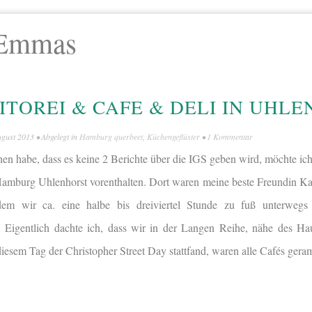
Emmas
TOREI & CAFE & DELI IN UHL
ugust 2013
• Abgelegt in
Hamburg querbeet
,
Küchengeflüster
•
1 Kommentar
en habe, dass es keine 2 Berichte über die IGS geben wird, möchte ich
amburg Uhlenhorst vorenthalten. Dort waren meine beste Freundin Ka
em wir ca. eine halbe bis dreiviertel Stunde zu fuß unterweg
. Eigentlich dachte ich, dass wir in der Langen Reihe, nähe des Ha
diesem Tag der Christopher Street Day stattfand, waren alle Cafés geram