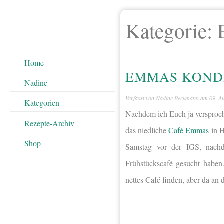
Kategorie:
Home
EMMAS KONDI
Nadine
Verfasst von
Nadine Beckmann
am
09. A
Kategorien
Nachdem ich Euch ja versproch
Rezepte-Archiv
das niedliche
Café Emmas
in H
Shop
Samstag vor der IGS, nachd
Frühstückscafé gesucht haben
nettes Café finden, aber da an 