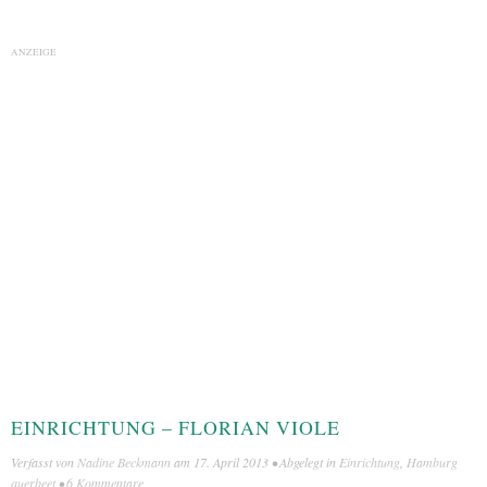
ANZEIGE
EINRICHTUNG – FLORIAN VIOLE
Verfasst von
Nadine Beckmann
am
17. April 2013
• Abgelegt in
Einrichtung
,
Hamburg
querbeet
•
6 Kommentare