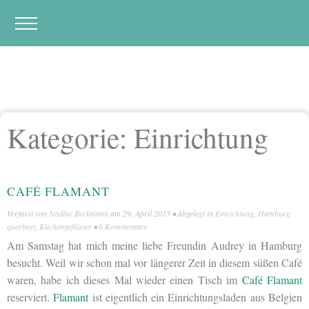
Kategorie:
Einrichtung
CAFÉ FLAMANT
Verfasst von
Nadine Beckmann
am
29. April 2013
• Abgelegt in
Einrichtung
,
Hamburg
querbeet
,
Küchengeflüster
•
6 Kommentare
Am Samstag hat mich meine liebe Freundin Audrey in Hamburg
besucht. Weil wir schon mal vor längerer Zeit in diesem süßen Café
waren, habe ich dieses Mal wieder einen Tisch im
Café Flamant
reserviert.
Flamant
ist eigentlich ein Einrichtungsladen aus Belgien