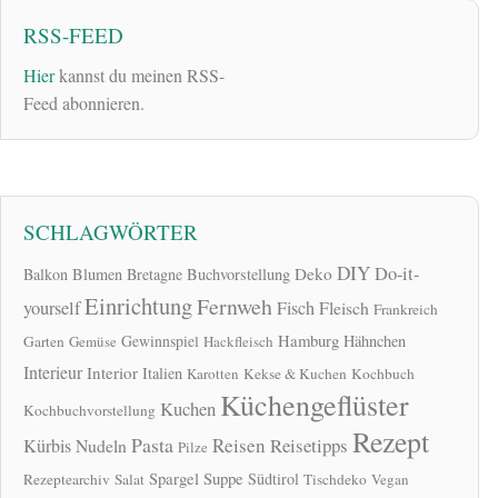
RSS-FEED
Hier
kannst du meinen RSS-
Feed abonnieren.
SCHLAGWÖRTER
DIY
Do-it-
Deko
Balkon
Blumen
Bretagne
Buchvorstellung
Einrichtung
Fernweh
yourself
Fisch
Fleisch
Frankreich
Hamburg
Gewinnspiel
Hähnchen
Garten
Gemüse
Hackfleisch
Interieur
Interior
Italien
Karotten
Kekse & Kuchen
Kochbuch
Küchengeflüster
Kuchen
Kochbuchvorstellung
Rezept
Pasta
Reisen
Reisetipps
Kürbis
Nudeln
Pilze
Spargel
Suppe
Südtirol
Rezeptearchiv
Salat
Tischdeko
Vegan