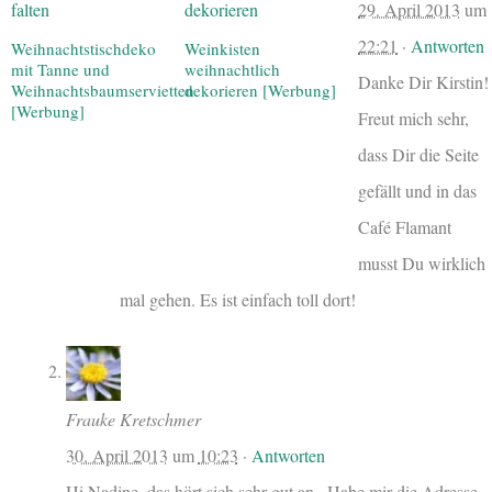
29. April 2013
um
22:21
·
Antworten
Weihnachtstischdeko
Weinkisten
mit Tanne und
weihnachtlich
Danke Dir Kirstin!
Weihnachtsbaumservietten
dekorieren [Werbung]
[Werbung]
Freut mich sehr,
dass Dir die Seite
gefällt und in das
Café Flamant
musst Du wirklich
mal gehen. Es ist einfach toll dort!
Frauke Kretschmer
30. April 2013
um
10:23
·
Antworten
Hi Nadine, das hört sich sehr gut an . Habe mir die Adresse