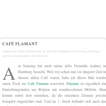
CAFÉ FLAMANT
Verfasst von
Nadine Beckmann
am
29. April 2013
• Abgelegt in
Einrichtung
,
Hamburg
querbeet
,
Küchengeflüster
•
6 Comments
A
m Samstag hat mich meine liebe Freundin Audrey in
Hamburg besucht. Weil wir schon mal vor längerer Zeit in
diesem süßen Café waren, habe ich dieses Mal wieder
einen Tisch im
Café Flamant
reserviert.
Flamant
ist eigentlich ei
Einrichtungsladen aus Belgien mit wunderschönen Möbeln. Man
könnte sofort dort einziehen, da die einzelnen Zimmer jeweils
komplett eingerichtet sind. Und im 1. Stock befindet sich auch das