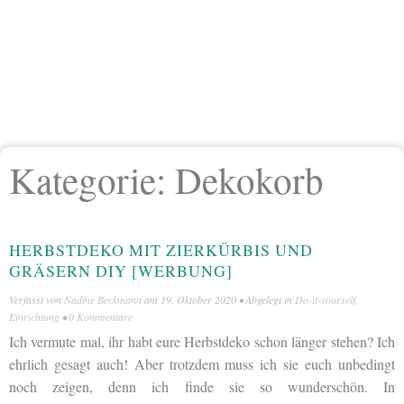
Kategorie:
Dekokorb
HERBSTDEKO MIT ZIERKÜRBIS UND
GRÄSERN DIY [WERBUNG]
Verfasst von
Nadine Beckmann
am
19. Oktober 2020
• Abgelegt in
Do-it-yourself
,
Einrichtung
•
0 Kommentare
Ich vermute mal, ihr habt eure Herbstdeko schon länger stehen? Ich
ehrlich gesagt auch! Aber trotzdem muss ich sie euch unbedingt
noch zeigen, denn ich finde sie so wunderschön. In