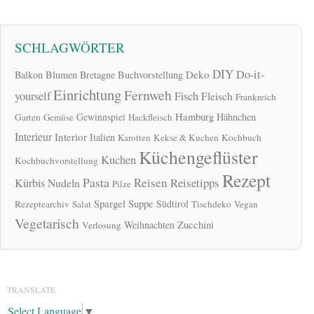
SCHLAGWÖRTER
DIY
Do-it-
Deko
Balkon
Blumen
Bretagne
Buchvorstellung
Einrichtung
Fernweh
yourself
Fisch
Fleisch
Frankreich
Hamburg
Gewinnspiel
Hähnchen
Garten
Gemüse
Hackfleisch
Interieur
Interior
Italien
Karotten
Kekse & Kuchen
Kochbuch
Küchengeflüster
Kuchen
Kochbuchvorstellung
Rezept
Pasta
Reisen
Reisetipps
Kürbis
Nudeln
Pilze
Spargel
Suppe
Südtirol
Rezeptearchiv
Salat
Tischdeko
Vegan
Vegetarisch
Zucchini
Weihnachten
Verlosung
TRANSLATE
Select Language
▼