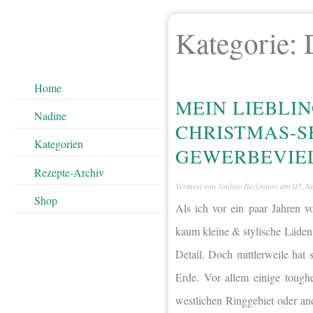
Kategorie:
Home
MEIN LIEBLI
Nadine
CHRISTMAS-SH
Kategorien
GEWERBEVIE
Rezepte-Archiv
Verfasst von
Nadine Beckmann
am
07. N
Shop
Als ich vor ein paar Jahren 
kaum kleine & stylische Läden 
Detail. Doch mittlerweile hat
Erde. Vor allem einige toughe
westlichen Ringgebiet oder an