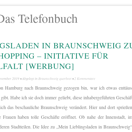
Das Telefonbuch
NGSLADEN IN BRAUNSCHWEIG 
OPPING – INITIATIVE FÜR
LFALT [WERBUNG]
ovember 2019
• Abgelegt in
Braunschweig querbeet
•
2 Kommentare
von Hamburg nach Braunschweig gezogen bin, war ich etwas enttäusc
gibt. Habe ich sie doch immer geliebt, diese inhabergeführten Geschä
 sich das beschauliche Braunschweig verändert. Hier und dort sprießen
 Frauen haben tolle Geschäfte eröffnet. Ob nahe der Innenstadt, im
deren Stadtteilen. Die Idee zu „Mein Lieblingsladen in Braunschwei