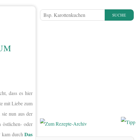
SUCHE
ZUM
ht, dass es hier
fte mit Liebe zum
 sie nun aus der
 östlichen- oder
Das
g“ kam durch