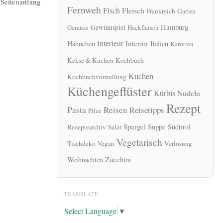
|
Seitenanfang
Fernweh
Fisch
Fleisch
Frankreich
Garten
Hamburg
Gewinnspiel
Gemüse
Hackfleisch
Interieur
Interior
Hähnchen
Italien
Karotten
Kekse & Kuchen
Kochbuch
Kuchen
Kochbuchvorstellung
Küchengeflüster
Kürbis
Nudeln
Rezept
Pasta
Reisen
Reisetipps
Pilze
Spargel
Suppe
Südtirol
Rezeptearchiv
Salat
Vegetarisch
Tischdeko
Vegan
Verlosung
Zucchini
Weihnachten
TRANSLATE
Select Language
▼