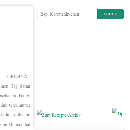
SUCHE
IE – ORIGINAL
inen Tag daran
nschauen. Fanny
 ihre Großmutter
lerin absolvierte
eston Blumenthal