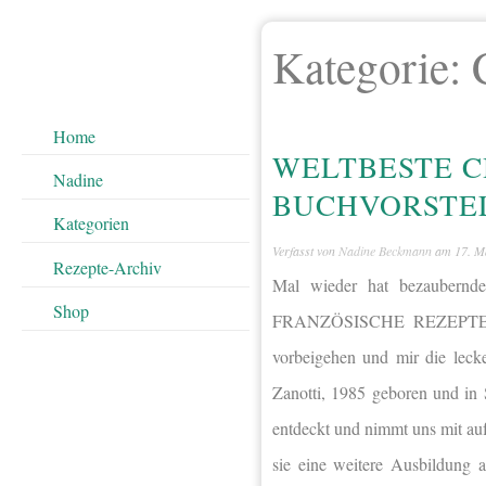
Kategorie:
Home
WELTBESTE C
Nadine
BUCHVORSTEL
Kategorien
Verfasst von
Nadine Beckmann
am
17. M
Rezepte-Archiv
Mal wieder hat bezaubern
Shop
FRANZÖSISCHE REZEPTE! Se
vorbeigehen und mir die leck
Zanotti, 1985 geboren und in 
entdeckt und nimmt uns mit auf
sie eine weitere Ausbildung 