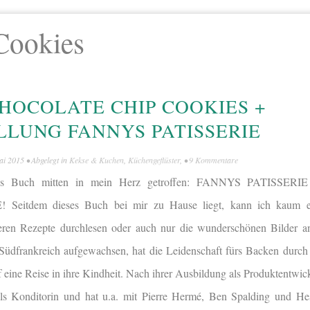
Cookies
HOCOLATE CHIP COOKIES +
LUNG FANNYS PATISSERIE
ai 2015
• Abgelegt in
Kekse & Kuchen
,
Küchengeflüster
, •
9 Kommentare
des Buch mitten in mein Herz getroffen: FANNYS PATISSER
itdem dieses Buch bei mir zu Hause liegt, kann ich kaum e
eren Rezepte durchlesen oder auch nur die wunderschönen Bilder a
Südfrankreich aufgewachsen, hat die Leidenschaft fürs Backen durch
 eine Reise in ihre Kindheit. Nach ihrer Ausbildung als Produktentwick
als Konditorin und hat u.a. mit Pierre Hermé, Ben Spalding und H