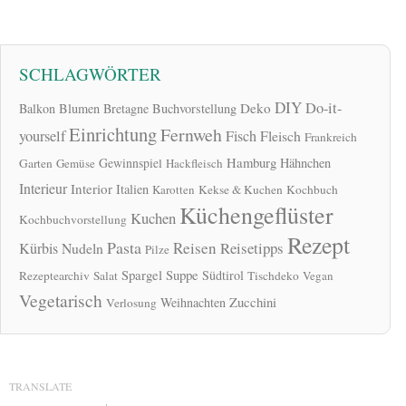
SCHLAGWÖRTER
DIY
Do-it-
Deko
Balkon
Blumen
Bretagne
Buchvorstellung
Einrichtung
Fernweh
yourself
Fisch
Fleisch
Frankreich
Hamburg
Gewinnspiel
Hähnchen
Garten
Gemüse
Hackfleisch
Interieur
Interior
Italien
Karotten
Kekse & Kuchen
Kochbuch
Küchengeflüster
Kuchen
Kochbuchvorstellung
Rezept
Pasta
Reisen
Reisetipps
Kürbis
Nudeln
Pilze
Spargel
Suppe
Südtirol
Rezeptearchiv
Salat
Tischdeko
Vegan
Vegetarisch
Zucchini
Weihnachten
Verlosung
TRANSLATE