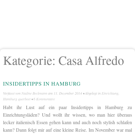
Kategorie:
Casa Alfredo
INSIDERTIPPS IN HAMBURG
Verfasst von
Nadine Beckmann
am
11. Dezember 2014
• Abgelegt in
Einrichtung
,
Hamburg querbeet
•
6 Kommentare
Habt ihr Lust auf ein paar Insidertipps in Hamburg zu
Einrichtungsläden? Und wollt ihr wissen, wo man hier überaus
lecker italienisch Essen gehen kann und auch noch stylish schlafen
kann? Dann folgt mir auf eine kleine Reise. Im November war mal