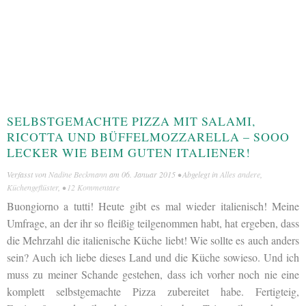
SELBSTGEMACHTE PIZZA MIT SALAMI,
RICOTTA UND BÜFFELMOZZARELLA – SOOO
LECKER WIE BEIM GUTEN ITALIENER!
Verfasst von
Nadine Beckmann
am
06. Januar 2015
• Abgelegt in
Alles andere
,
Küchengeflüster
, •
12 Kommentare
Buongiorno a tutti! Heute gibt es mal wieder italienisch! Meine
Umfrage, an der ihr so fleißig teilgenommen habt, hat ergeben, dass
die Mehrzahl die italienische Küche liebt! Wie sollte es auch anders
sein? Auch ich liebe dieses Land und die Küche sowieso. Und ich
muss zu meiner Schande gestehen, dass ich vorher noch nie eine
komplett selbstgemachte Pizza zubereitet habe. Fertigteig,