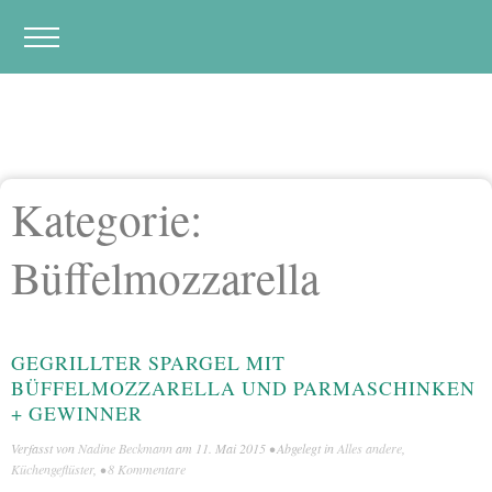
Kategorie:
Büffelmozzarella
GEGRILLTER SPARGEL MIT
BÜFFELMOZZARELLA UND PARMASCHINKEN
+ GEWINNER
Verfasst von
Nadine Beckmann
am
11. Mai 2015
• Abgelegt in
Alles andere
,
Küchengeflüster
, •
8 Kommentare