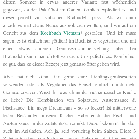
diesen Sommer in etwas anderer Variante fast wöchentlich
gegessen, da der Pak Choi im Garten förmlich explodiert ist und
dieser perfekt zu asiatischen Bratnudeln passt. Als wir dann
allerdings mal etwas Neues ausprobieren wollten, sind wir auf ein
Gericht aus dem
Kochbuch Vietnam
* gestoßen. Und ich muss
sagen, es ist einfach nur göttlich! Im Buch ist es vegetarisch und mit
einer etwas anderen Gemüsezusammenstellung, aber bei
Bratnudeln kann man eh toll variieren. Uns gefiel diese Kombi hier
so gut, dass es dieses Rezept jetzt genauso öfter geben wird.
Aber natürlich könnt ihr gerne eure Lieblingsgemüsesorten
verwenden oder als Vegetarier das Fleisch einfach durch mehr
Gemüse ersetzen. Wisst ihr, was ich an der vietnamesischen Küche
so liebe? Die Kombination von Sojasauce, Austernsauce &
Fischsauce. Ein mega Dreamteam – so so lecker! Ist mittlerweile
fester Bestandteil unserer Küche. Habe euch die Fisch- und
Austernsauce in der Zutatenliste verlinkt. Diese bekommt ihr aber
auch im Asialaden. Ach ja, seid vorsichtig beim Salzen. Diese 3
Zutaten besitzen von Natur aus schon Salz und oft ist sogar kein