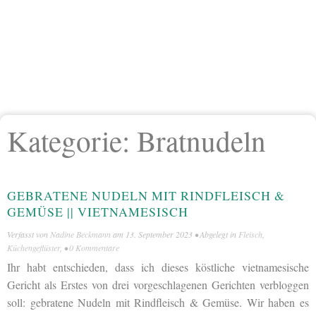
Kategorie:
Bratnudeln
GEBRATENE NUDELN MIT RINDFLEISCH &
GEMÜSE || VIETNAMESISCH
Verfasst von
Nadine Beckmann
am
13. September 2023
• Abgelegt in
Fleisch
,
Küchengeflüster
, •
0 Kommentare
Ihr habt entschieden, dass ich dieses köstliche vietnamesische
Gericht als Erstes von drei vorgeschlagenen Gerichten verbloggen
soll: gebratene Nudeln mit Rindfleisch & Gemüse. Wir haben es