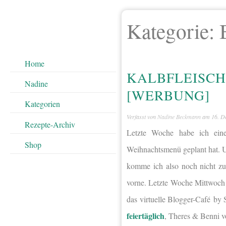
Kategorie:
Home
KALBFLEISCH
Nadine
[WERBUNG]
Kategorien
Verfasst von
Nadine Beckmann
am
16. D
Rezepte-Archiv
Letzte Woche habe ich eine
Shop
Weihnachtsmenü geplant hat. U
komme ich also noch nicht zu
vorne. Letzte Woche Mittwoch
das
virtuelle Blogger-Café
by 
feiertäglich
, Theres & Benni 