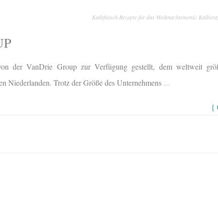
Kalbfleisch Rezepte für das Weihnachtsmenü: Kalbsrag
UP
on der VanDrie Group zur Verfügung gestellt, dem weltweit größ
den Niederlanden. Trotz der Größe des Unternehmens
…
{