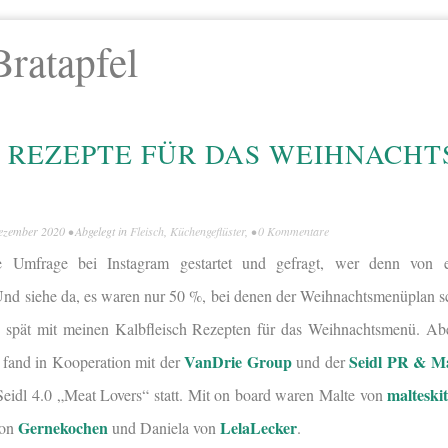
Bratapfel
 REZEPTE FÜR DAS WEIHNACH
ezember 2020
• Abgelegt in
Fleisch
,
Küchengeflüster
, •
0 Kommentare
 Umfrage bei Instagram gestartet und gefragt, wer denn von 
nd siehe da, es waren nur 50 %, bei denen der Weihnachtsmenüplan s
 spät mit meinen Kalbfleisch Rezepten für das Weihnachtsmenü. Ab
VanDrie Group
Seidl PR & M
 fand in Kooperation mit der
und der
malteski
Seidl 4.0 „Meat Lovers“ statt. Mit on board waren Malte von
Gernekochen
LelaLecker
von
und Daniela von
.