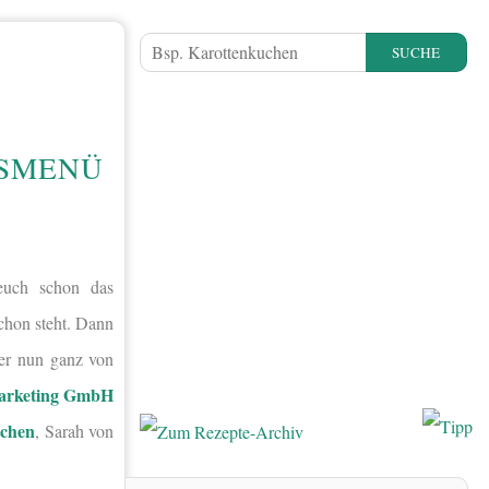
SUCHE
TSMENÜ
euch schon das
chon steht. Dann
er nun ganz von
arketing GmbH
tchen
, Sarah von