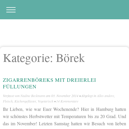
Kategorie:
Börek
ZIGARRENBÖREKS MIT DREIERLEI
FÜLLUNGEN
Verfasst von
Nadine Beckmann
am
03. November 2014
• Abgelegt in
Alles andere
,
Fleisch
,
Küchengeflüster
,
Vegetarisch
•
14 Kommentare
Ihr Lieben, wie war Euer Wochenende? Hier in Hamburg hatten
wir schönstes Herbstwetter mit Temperaturen bis zu 20 Grad. Und
das im November! Letzten Samstag hatten wir Besuch von lieben