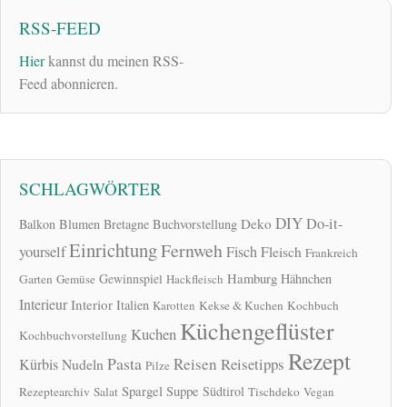
RSS-FEED
Hier
kannst du meinen RSS-
Feed abonnieren.
SCHLAGWÖRTER
DIY
Do-it-
Deko
Balkon
Blumen
Bretagne
Buchvorstellung
Einrichtung
Fernweh
yourself
Fisch
Fleisch
Frankreich
Hamburg
Gewinnspiel
Hähnchen
Garten
Gemüse
Hackfleisch
Interieur
Interior
Italien
Karotten
Kekse & Kuchen
Kochbuch
Küchengeflüster
Kuchen
Kochbuchvorstellung
Rezept
Pasta
Reisen
Reisetipps
Kürbis
Nudeln
Pilze
Spargel
Suppe
Südtirol
Rezeptearchiv
Salat
Tischdeko
Vegan