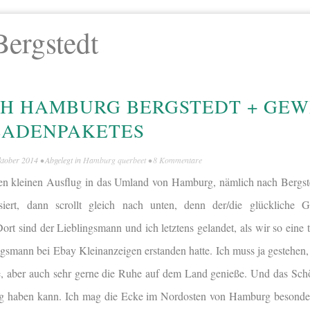
Bergstedt
H HAMBURG BERGSTEDT + GEW
LADENPAKETES
ktober 2014
• Abgelegt in
Hamburg querbeet
•
8 Kommentare
en kleinen Ausflug in das Umland von Hamburg, nämlich nach Bergste
ssiert, dann scrollt gleich nach unten, denn der/die glückliche 
Dort sind der Lieblingsmann und ich letztens gelandet, als wir so eine
ngsmann bei Ebay Kleinanzeigen erstanden hatte. Ich muss ja gestehen,
, aber auch sehr gerne die Ruhe auf dem Land genieße. Und das Sc
itig haben kann. Ich mag die Ecke im Nordosten von Hamburg besonder