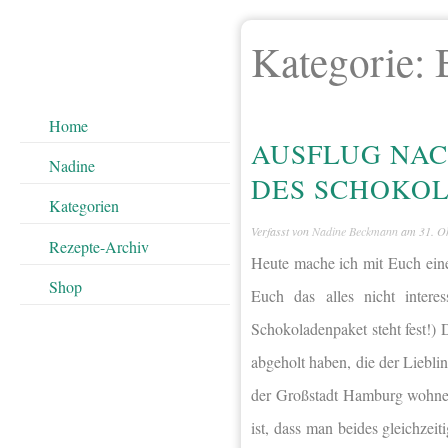
Kategorie:
Home
AUSFLUG NAC
Nadine
DES SCHOKO
Kategorien
Verfasst von
Nadine Beckmann
am
31. O
Rezepte-Archiv
Heute mache ich mit Euch ein
Shop
Euch das alles nicht intere
Schokoladenpaket steht fest!) 
abgeholt haben, die der Liebli
der Großstadt Hamburg wohne
ist, dass man beides gleichze