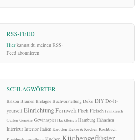
RSS-FEED
Hier
kannst du meinen RSS-
Feed abonnieren.
SCHLAGWÖRTER
DIY
Do-it-
Deko
Balkon
Blumen
Bretagne
Buchvorstellung
Einrichtung
Fernweh
yourself
Fisch
Fleisch
Frankreich
Hamburg
Gewinnspiel
Hähnchen
Garten
Gemüse
Hackfleisch
Interieur
Interior
Italien
Karotten
Kekse & Kuchen
Kochbuch
Küchengeflüster
Kuchen
Kochbuchvorstellung