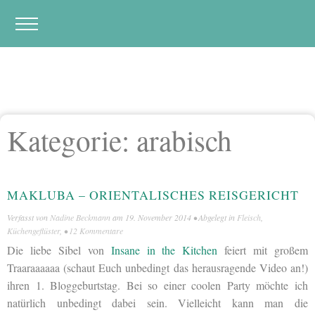
Kategorie:
arabisch
MAKLUBA – ORIENTALISCHES REISGERICHT
Verfasst von
Nadine Beckmann
am
19. November 2014
• Abgelegt in
Fleisch
,
Küchengeflüster
, •
12 Kommentare
Die liebe Sibel von
Insane in the Kitchen
feiert mit großem
Traaraaaaaa (schaut Euch unbedingt das herausragende Video an!)
ihren 1. Bloggeburtstag. Bei so einer coolen Party möchte ich
natürlich unbedingt dabei sein. Vielleicht kann man die