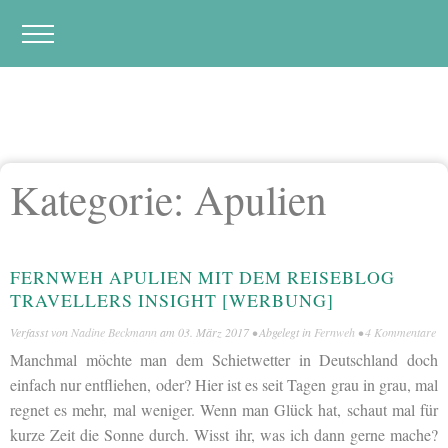
Kategorie:
Apulien
FERNWEH APULIEN MIT DEM REISEBLOG
TRAVELLERS INSIGHT [WERBUNG]
Verfasst von
Nadine Beckmann
am
03. März 2017
• Abgelegt in
Fernweh
•
4 Kommentare
Manchmal möchte man dem Schietwetter in Deutschland doch
einfach nur entfliehen, oder? Hier ist es seit Tagen grau in grau, mal
regnet es mehr, mal weniger. Wenn man Glück hat, schaut mal für
kurze Zeit die Sonne durch. Wisst ihr, was ich dann gerne mache?