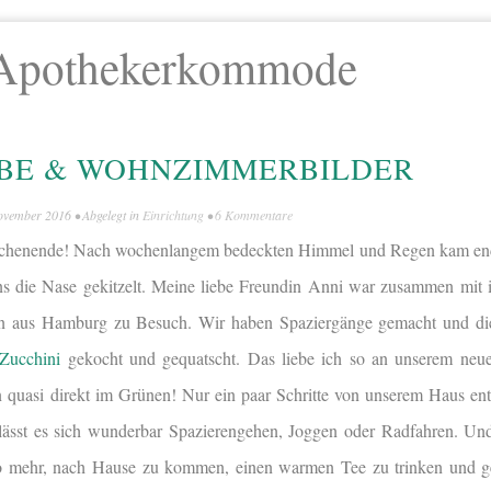
Apothekerkommode
RBE & WOHNZIMMERBILDER
ovember 2016
• Abgelegt in
Einrichtung
•
6 Kommentare
ochenende! Nach wochenlangem bedeckten Himmel und Regen kam end
ns die Nase gekitzelt. Meine liebe Freundin Anni war zusammen mi
 aus Hamburg zu Besuch. Wir haben Spaziergänge gemacht und di
 Zucchini
gekocht und gequatscht. Das liebe ich so an unserem neu
 quasi direkt im Grünen! Nur ein paar Schritte von unserem Haus entf
lässt es sich wunderbar Spazierengehen, Joggen oder Radfahren. Und 
so mehr, nach Hause zu kommen, einen warmen Tee zu trinken und g