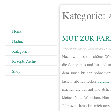
Kategorie:
Home
MUT ZUR FA
Nadine
Verfasst von
Nadine Beckmann
am
14. N
Kategorien
Hach, war das ein schönes W
Rezepte-Archiv
die Sonne raus und hat und u
Shop
dem süßen kleinen Sohnemann
lassen, abends lecker
gefüllte
machen die Tür auf und stehen
kleines Natur-Wäldchen. Hier 
Jahreszeit freue ich mich um