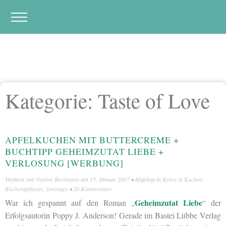
Kategorie:
Taste of Love
APFELKUCHEN MIT BUTTERCREME +
BUCHTIPP GEHEIMZUTAT LIEBE +
VERLOSUNG [WERBUNG]
Verfasst von
Nadine Beckmann
am
15. Januar 2017
• Abgelegt in
Kekse & Kuchen
,
Küchengeflüster
,
Sonstiges
•
20 Kommentare
Geheimzutat Liebe
War ich gespannt auf den Roman „
“ der
Erfolgsautorin Poppy J. Anderson! Gerade im Bastei Lübbe Verlag