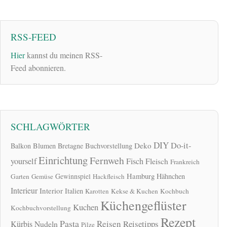
RSS-FEED
Hier
kannst du meinen RSS-
Feed abonnieren.
SCHLAGWÖRTER
DIY
Do-it-
Deko
Balkon
Blumen
Bretagne
Buchvorstellung
Einrichtung
Fernweh
yourself
Fisch
Fleisch
Frankreich
Hamburg
Gewinnspiel
Hähnchen
Garten
Gemüse
Hackfleisch
Interieur
Interior
Italien
Karotten
Kekse & Kuchen
Kochbuch
Küchengeflüster
Kuchen
Kochbuchvorstellung
Rezept
Pasta
Reisen
Reisetipps
Kürbis
Nudeln
Pilze