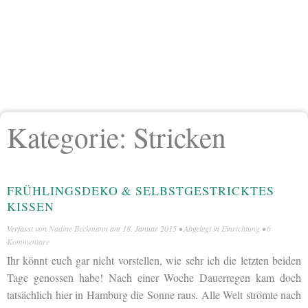
Kategorie:
Stricken
FRÜHLINGSDEKO & SELBSTGESTRICKTES
KISSEN
Verfasst von
Nadine Beckmann
am
18. Januar 2015
• Abgelegt in
Einrichtung
•
6
Kommentare
Ihr könnt euch gar nicht vorstellen, wie sehr ich die letzten beiden
Tage genossen habe! Nach einer Woche Dauerregen kam doch
tatsächlich hier in Hamburg die Sonne raus. Alle Welt strömte nach