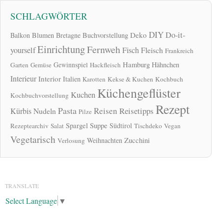
SCHLAGWÖRTER
DIY
Do-it-
Deko
Balkon
Blumen
Bretagne
Buchvorstellung
Einrichtung
Fernweh
yourself
Fisch
Fleisch
Frankreich
Hamburg
Gewinnspiel
Hähnchen
Garten
Gemüse
Hackfleisch
Interieur
Interior
Italien
Karotten
Kekse & Kuchen
Kochbuch
Küchengeflüster
Kuchen
Kochbuchvorstellung
Rezept
Pasta
Reisen
Reisetipps
Kürbis
Nudeln
Pilze
Spargel
Suppe
Südtirol
Rezeptearchiv
Salat
Tischdeko
Vegan
Vegetarisch
Zucchini
Weihnachten
Verlosung
TRANSLATE
Select Language
▼