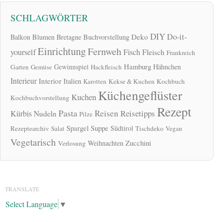
SCHLAGWÖRTER
DIY
Do-it-
Deko
Balkon
Blumen
Bretagne
Buchvorstellung
Einrichtung
Fernweh
yourself
Fisch
Fleisch
Frankreich
Hamburg
Gewinnspiel
Hähnchen
Garten
Gemüse
Hackfleisch
Interieur
Interior
Italien
Karotten
Kekse & Kuchen
Kochbuch
Küchengeflüster
Kuchen
Kochbuchvorstellung
Rezept
Pasta
Reisen
Reisetipps
Kürbis
Nudeln
Pilze
Spargel
Suppe
Südtirol
Rezeptearchiv
Salat
Tischdeko
Vegan
Vegetarisch
Zucchini
Weihnachten
Verlosung
TRANSLATE
Select Language
▼