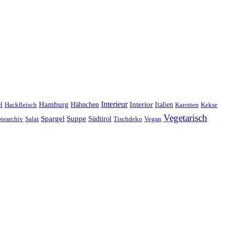
Interieur
Hamburg
Hähnchen
Interior
Italien
l
Hackfleisch
Karotten
Kekse
Vegetarisch
Spargel
Suppe
Südtirol
tearchiv
Salat
Tischdeko
Vegan