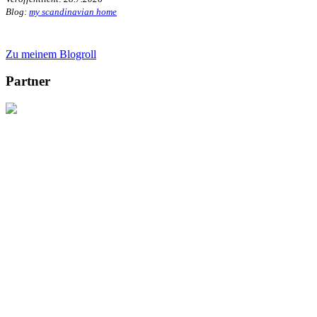
Blog:
my scandinavian home
Zu meinem Blogroll
Partner