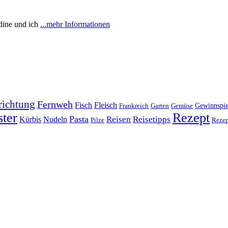
dine und ich
...mehr Informationen
richtung
Fernweh
Fisch
Fleisch
Frankreich
Garten
Gemüse
Gewinnspie
ter
Rezept
Pasta
Reisen
Reisetipps
Kürbis
Nudeln
Pilze
Rezep