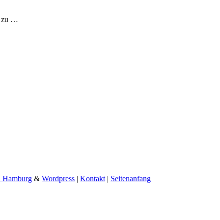
r zu
…
n Hamburg
&
Wordpress
|
Kontakt
|
Seitenanfang