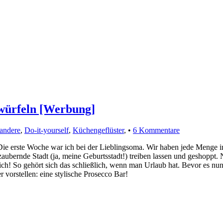
würfeln [Werbung]
 andere
,
Do-it-yourself
,
Küchengeflüster
, •
6 Kommentare
… Die erste Woche war ich bei der Lieblingsoma. Wir haben jede Meng
ezaubernde Stadt (ja, meine Geburtsstadt!) treiben lassen und geshoppt.
dlich! So gehört sich das schließlich, wenn man Urlaub hat. Bevor es
vorstellen: eine stylische Prosecco Bar!