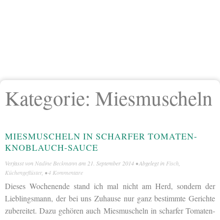
Kategorie:
Miesmuscheln
MIESMUSCHELN IN SCHARFER TOMATEN-
KNOBLAUCH-SAUCE
Verfasst von
Nadine Beckmann
am
21. September 2014
• Abgelegt in
Fisch
,
Küchengeflüster
, •
4 Kommentare
Dieses Wochenende stand ich mal nicht am Herd, sondern der
Lieblingsmann, der bei uns Zuhause nur ganz bestimmte Gerichte
zubereitet. Dazu gehören auch Miesmuscheln in scharfer Tomaten-