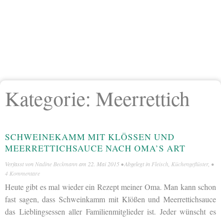
Kategorie:
Meerrettich
SCHWEINEKAMM MIT KLÖSSEN UND M
EERRETTICHSAUCE NACH OMA’S ART
Verfasst von
Nadine Beckmann
am
22. Mai 2015
• Abgelegt in
Fleisch
,
Küchengeflüster
, •
4 Kommentare
Heute gibt es mal wieder ein Rezept meiner Oma. Man kann schon
fast sagen, dass Schweinkamm mit Klößen und Meerrettichsauce
das Lieblingsessen aller Familienmitglieder ist. Jeder wünscht es