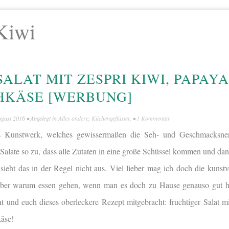
Kiwi
ALAT MIT ZESPRI KIWI, PAPAYA
HKÄSE [WERBUNG]
ugust 2016
• Abgelegt in
Alles andere
,
Küchengeflüster
, •
1 Kommentar
es Kunstwerk, welches gewissermaßen die Seh- und Geschmacksnerv
h Salate so zu, dass alle Zutaten in eine große Schüssel kommen und d
sieht das in der Regel nicht aus. Viel lieber mag ich doch die kunstv
 Aber warum essen gehen, wenn man es doch zu Hause genauso gut h
t und euch dieses oberleckere Rezept mitgebracht: fruchtiger Salat 
käse!