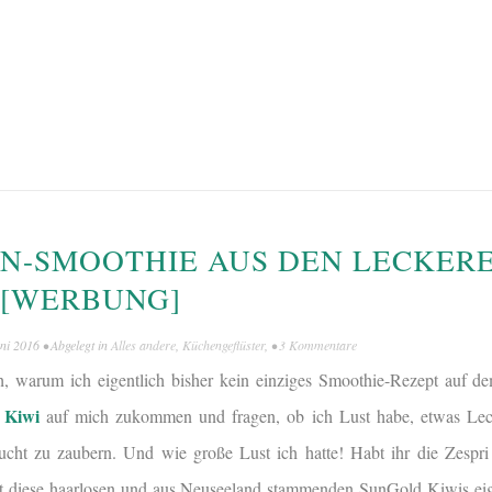
N-SMOOTHIE AUS DEN LECKER
S [WERBUNG]
uni 2016
• Abgelegt in
Alles andere
,
Küchengeflüster
, •
3 Kommentare
h, warum ich eigentlich bisher kein einziges Smoothie-Rezept auf d
i Kiwi
auf mich zukommen und fragen, ob ich Lust habe, etwas Leck
ucht zu zaubern. Und wie große Lust ich hatte! Habt ihr die Zesp
et diese haarlosen und aus Neuseeland stammenden SunGold Kiwis eig