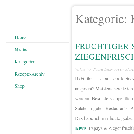
Kategorie:
Home
FRUCHTIGER S
Nadine
ZIEGENFRISC
Kategorien
Verfasst von
Nadine Beckmann
am
31. A
Rezepte-Archiv
Habt ihr Lust auf ein klein
Shop
anspricht? Meistens bereite ic
werden. Besonders appetitlich 
Salate in guten Restaurants.
Das habe ich mir heute gedach
Kiwis
, Papaya & Ziegenfrisch