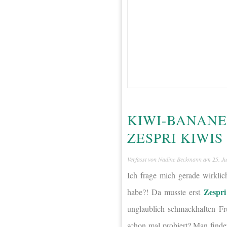
KIWI-BANANE
ZESPRI KIWI
Verfasst von
Nadine Beckmann
am
25. J
Ich frage mich gerade wirklic
Zespr
habe?! Da musste erst
unglaublich schmackhaften Fr
schon mal probiert? Man find