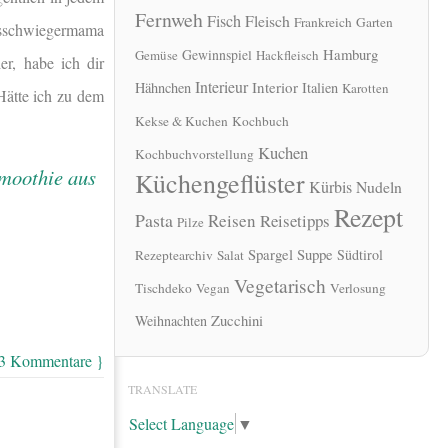
Fernweh
Fisch
Fleisch
Frankreich
Garten
ngsschwiegermama
Hamburg
Gewinnspiel
Gemüse
Hackfleisch
er, habe ich dir
Interieur
Interior
Hähnchen
Italien
Karotten
 Hätte ich zu dem
Kekse & Kuchen
Kochbuch
Kuchen
Kochbuchvorstellung
Küchengeflüster
Kürbis
Nudeln
Rezept
Pasta
Reisen
Reisetipps
Pilze
Spargel
Suppe
Südtirol
Rezeptearchiv
Salat
Vegetarisch
Tischdeko
Vegan
Verlosung
Zucchini
Weihnachten
 3 Kommentare }
TRANSLATE
Select Language
▼