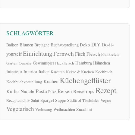
SCHLAGWÖRTER
DIY
Do-it-
Deko
Balkon
Blumen
Bretagne
Buchvorstellung
Einrichtung
Fernweh
yourself
Fisch
Fleisch
Frankreich
Hamburg
Gewinnspiel
Hähnchen
Garten
Gemüse
Hackfleisch
Interieur
Interior
Italien
Karotten
Kekse & Kuchen
Kochbuch
Küchengeflüster
Kuchen
Kochbuchvorstellung
Rezept
Pasta
Reisen
Reisetipps
Kürbis
Nudeln
Pilze
Spargel
Suppe
Südtirol
Rezeptearchiv
Salat
Tischdeko
Vegan
Vegetarisch
Zucchini
Weihnachten
Verlosung