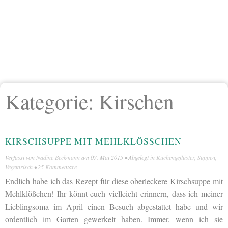
Kategorie:
Kirschen
KIRSCHSUPPE MIT MEHLKLÖSSCHEN
Verfasst von
Nadine Beckmann
am
07. Mai 2015
• Abgelegt in
Küchengeflüster
,
Suppen
,
Vegetarisch
•
25 Kommentare
Endlich habe ich das Rezept für diese oberleckere Kirschsuppe mit
Mehlklößchen! Ihr könnt euch vielleicht erinnern, dass ich meiner
Lieblingsoma im April einen Besuch abgestattet habe und wir
ordentlich im Garten gewerkelt haben. Immer, wenn ich sie