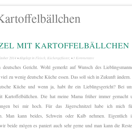
Kartoffelbällchen
ZEL MIT KARTOFFELBÄLLCHEN
ktober 2014
• Abgelegt in
Fleisch
,
Küchengeflüster
, •
3 Kommentare
ch deutsches Gericht. Wohl gemerkt auf Wunsch des Lieblingsman
viel zu wenig deutsche Küche essen. Das soll sich in Zukunft ändern.
utsche Küche und wenn ja, habt ihr ein Lieblingsgericht? Bei uns
mit Kartoffelbällchen. Die hat meine Mama früher immer gemach
erungen bei mir hoch. Für das Jägerschnitzel habe ich mich fü
den. Man kann beides, Schwein oder Kalb nehmen. Eigentlich i
er wir beide mögen es paniert auch sehr gerne und man kann die Res