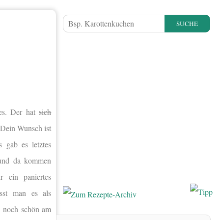
SUCHE
nes. Der hat
sich
 Dein Wunsch ist
 gab es letztes
t und da kommen
r ein paniertes
sst man es als
te noch schön am