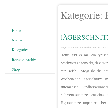
Kategorie:
Home
JÄGERSCHNIT
Nadine
Verfasst von
Nadine Beckmann
am
23. O
Kategorien
Heute gibt es mal ein typis
Rezepte-Archiv
beschwert
angemerkt, dass wir 
Shop
mir Befehl! Mögt ihr die de
Wochenende Jägerschnitzel 
automatisch Kindheitserinn
Schweineschnitzel entschie
Jägerschnitzel unpaniert, ab