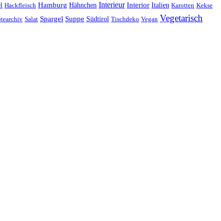
Interieur
Hamburg
Hähnchen
Interior
Italien
l
Hackfleisch
Karotten
Kekse
Vegetarisch
Spargel
Suppe
Südtirol
tearchiv
Salat
Tischdeko
Vegan