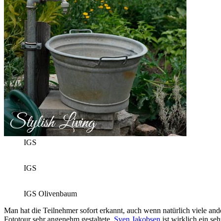
IGS
IGS
IGS Olivenbaum
Man hat die Teilnehmer sofort erkannt, auch wenn natürlich viele and
Fototour sehr angenehm gestaltete.
Sven Jakobsen
ist wirklich ein s