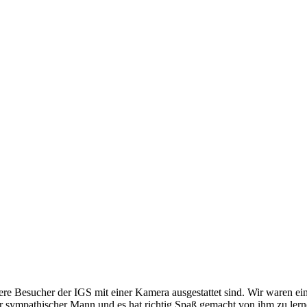
ere Besucher der IGS mit einer Kamera ausgestattet sind. Wir waren ein
ehr sympathischer Mann und es hat richtig Spaß gemacht von ihm zu le