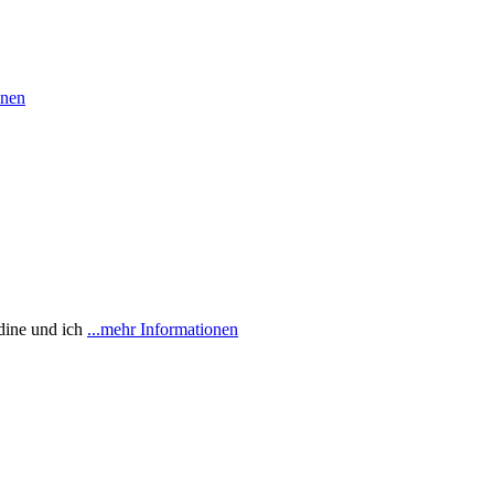
onen
dine und ich
...mehr Informationen