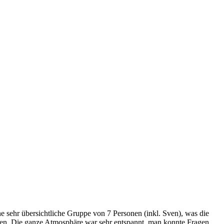
e sehr übersichtliche Gruppe von 7 Personen (inkl. Sven), was die
rnen. Die ganze Atmosphäre war sehr entspannt, man konnte Fragen