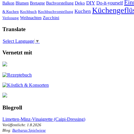
Ein
DIY
Do-it-yourself
Deko
Balkon
Blumen
Bretagne
Buchvorstellung
Küchengeflüs
Kuchen
& Kuchen
Kochbuch
Kochbuchvorstellung
Weihnachten
Zucchini
Verlosung
Translate
Select Language
▼
Vernetzt mit
Blogroll
Limetten-Minz-Vinaigrette (Caipi-Dressing)
Veröffentlicht: 1.8.2026
Blog:
Barbaras Spielwiese