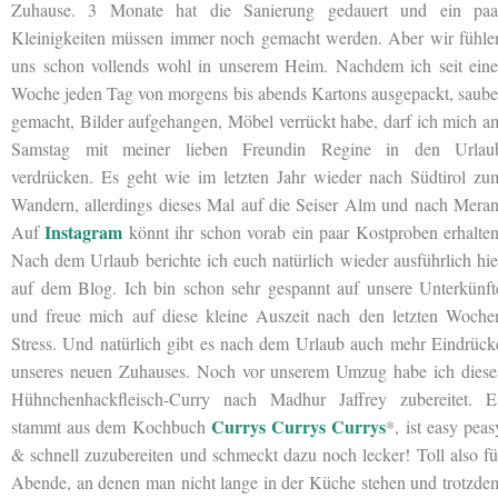
Zuhause. 3 Monate hat die Sanierung gedauert und ein paa
Kleinigkeiten müssen immer noch gemacht werden. Aber wir fühle
uns schon vollends wohl in unserem Heim. Nachdem ich seit eine
Woche jeden Tag von morgens bis abends Kartons ausgepackt, saube
gemacht, Bilder aufgehangen, Möbel verrückt habe, darf ich mich a
Samstag mit meiner lieben Freundin Regine in den Urlau
verdrücken. Es geht wie im letzten Jahr wieder nach Südtirol zu
Wandern, allerdings dieses Mal auf die Seiser Alm und nach Meran
Instagram
Auf
könnt ihr schon vorab ein paar Kostproben erhalten
Nach dem Urlaub berichte ich euch natürlich wieder ausführlich hie
auf dem Blog. Ich bin schon sehr gespannt auf unsere Unterkünft
und freue mich auf diese kleine Auszeit nach den letzten Woche
Stress. Und natürlich gibt es nach dem Urlaub auch mehr Eindrück
unseres neuen Zuhauses. Noch vor unserem Umzug habe ich diese
Hühnchenhackfleisch-Curry nach Madhur Jaffrey zubereitet. E
Currys Currys Currys
stammt aus dem Kochbuch
*, ist easy peas
& schnell zuzubereiten und schmeckt dazu noch lecker! Toll also fü
Abende, an denen man nicht lange in der Küche stehen und trotzde