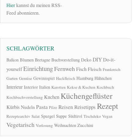
Hier
kannst du meinen RSS-
Feed abonnieren.
SCHLAGWÖRTER
DIY
Do-it-
Deko
Balkon
Blumen
Bretagne
Buchvorstellung
Einrichtung
Fernweh
yourself
Fisch
Fleisch
Frankreich
Hamburg
Gewinnspiel
Hähnchen
Garten
Gemüse
Hackfleisch
Interieur
Interior
Italien
Karotten
Kekse & Kuchen
Kochbuch
Küchengeflüster
Kuchen
Kochbuchvorstellung
Rezept
Pasta
Reisen
Reisetipps
Kürbis
Nudeln
Pilze
Spargel
Suppe
Südtirol
Rezeptearchiv
Salat
Tischdeko
Vegan
Vegetarisch
Zucchini
Weihnachten
Verlosung