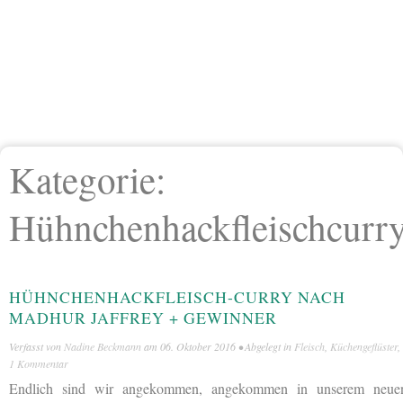
Kategorie:
Hühnchenhackfleischcurr
HÜHNCHENHACKFLEISCH-CURRY NACH
MADHUR JAFFREY + GEWINNER
Verfasst von
Nadine Beckmann
am
06. Oktober 2016
• Abgelegt in
Fleisch
,
Küchengeflüster
,
1 Kommentar
Endlich sind wir angekommen, angekommen in unserem neue