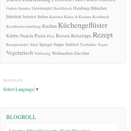
Hamburg
Gewinnspiel
Hähnchen
Garten
Gemüse
Hackfleisch
Interieur
Interior
Italien
Karotten
Kekse & Kuchen
Kochbuch
Küchengeflüster
Kuchen
Kochbuchvorstellung
Rezept
Pasta
Reisen
Reisetipps
Kürbis
Nudeln
Pilze
Spargel
Suppe
Südtirol
Rezeptearchiv
Salat
Tischdeko
Vegan
Vegetarisch
Zucchini
Weihnachten
Verlosung
TRANSLATE
Select Language
▼
BLOGROLL
Limetten-Minz-Vinaigrette (Caipi-Dressing)