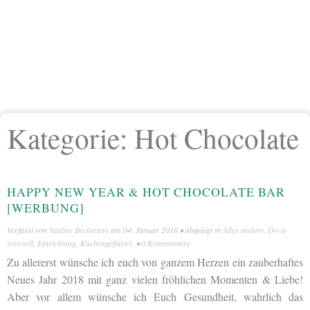
Kategorie:
Hot Chocolate
HAPPY NEW YEAR & HOT CHOCOLATE BAR
[WERBUNG]
Verfasst von
Nadine Beckmann
am
04. Januar 2018
• Abgelegt in
Alles andere
,
Do-it-
yourself
,
Einrichtung
,
Küchengeflüster
, •
0 Kommentare
Zu allererst wünsche ich euch von ganzem Herzen ein zauberhaftes
Neues Jahr 2018 mit ganz vielen fröhlichen Momenten & Liebe!
Aber vor allem wünsche ich Euch Gesundheit, wahrlich das