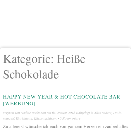
Kategorie:
Heiße
Schokolade
HAPPY NEW YEAR & HOT CHOCOLATE BAR
[WERBUNG]
Verfasst von
Nadine Beckmann
am
04. Januar 2018
• Abgelegt in
Alles andere
,
Do-it-
yourself
,
Einrichtung
,
Küchengeflüster
, •
0 Kommentare
Zu allererst wünsche ich euch von ganzem Herzen ein zauberhaftes