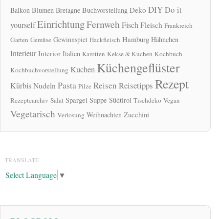
DIY
Do-it-
Deko
Balkon
Blumen
Bretagne
Buchvorstellung
Einrichtung
Fernweh
yourself
Fisch
Fleisch
Frankreich
Hamburg
Gewinnspiel
Hähnchen
Garten
Gemüse
Hackfleisch
Interieur
Interior
Italien
Karotten
Kekse & Kuchen
Kochbuch
Küchengeflüster
Kuchen
Kochbuchvorstellung
Rezept
Pasta
Reisen
Reisetipps
Kürbis
Nudeln
Pilze
Spargel
Suppe
Südtirol
Rezeptearchiv
Salat
Tischdeko
Vegan
Vegetarisch
Zucchini
Weihnachten
Verlosung
TRANSLATE
Select Language
▼